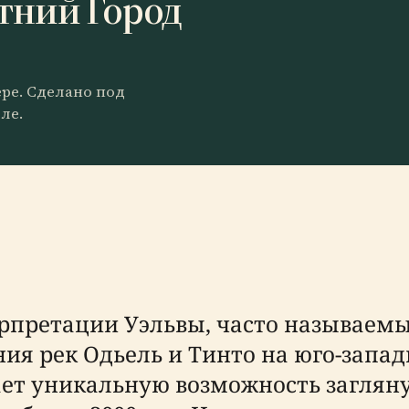
тний Город
ере. Сделано под
ле.
рпретации Уэльвы, часто называемы
ия рек Одьель и Тинто на юго-запа
ает уникальную возможность заглян