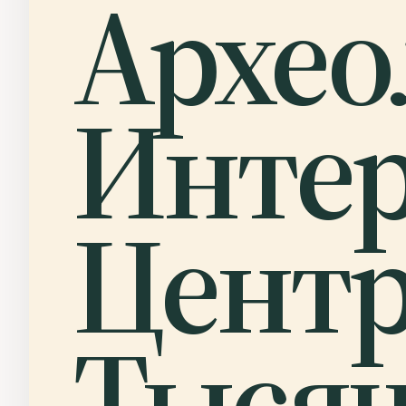
Архео
Инте
Центр
Тысяч