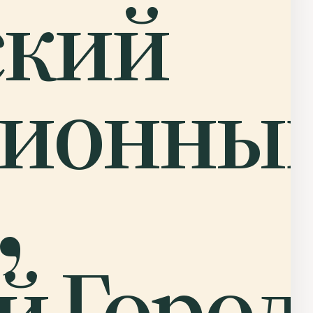
ский
ционны
,
 Город