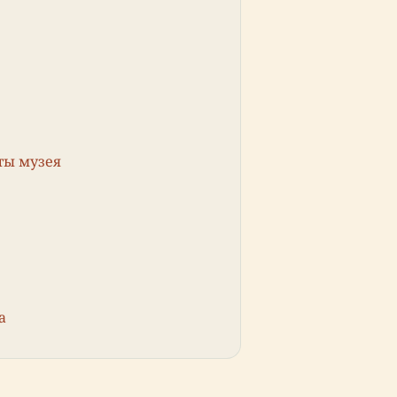
ты музея
а