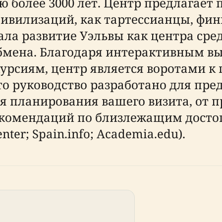
 более 3000 лет. Центр предлагает
цивилизаций, как тартессианцы, фи
ла развитие Уэльвы как центра сре
обмена. Благодаря интерактивным в
урсиям, центр является воротами к
то руководство разработано для пре
 планирования вашего визита, от п
рекомендаций по близлежащим досто
enter; Spain.info; Academia.edu).