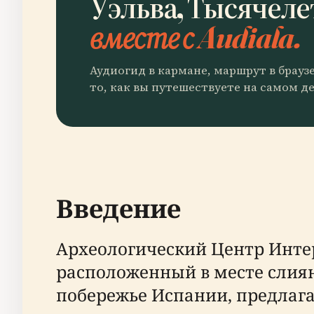
Уэльва, Тысячеле
вместе с Audiala.
Аудиогид в кармане, маршрут в брауз
то, как вы путешествуете на самом де
Введение
Археологический Центр Инте
расположенный в месте слиян
побережье Испании, предлаг