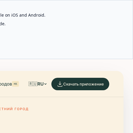
able on iOS and Android.
de.
родов
🇷🇺
RU
Скачать приложение
⌘K
ЕТНИЙ ГОРОД