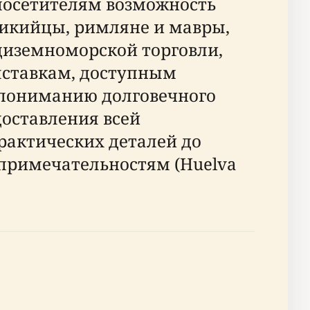
 посетителям возможность
никийцы, римляне и мавры,
диземноморской торговли,
ыставкам, доступным
 пониманию долговечного
доставления всей
рактических деталей до
примечательностям (Huelva