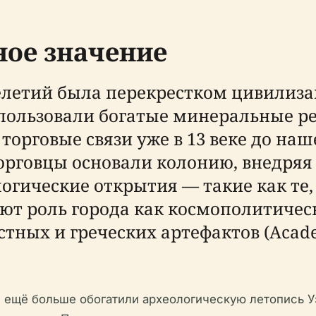
ное значение
елетий была перекрестком цивилиза
пользовали богатые минеральные ре
торговые связи уже в 13 веке до наше
рговцы основали колонию, внедряя
огические открытия — такие как те,
ют роль города как космополитическ
ных и греческих артефактов (Academ
и ещё больше обогатили археологическую летопись У