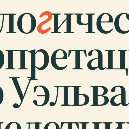
ло
г
иче
рпрета
 Уэльва
елетний