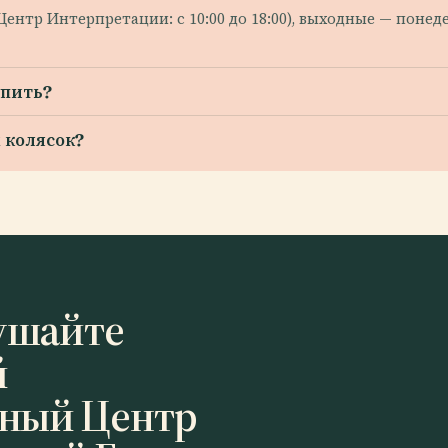
0 (Центр Интерпретации: с 10:00 до 18:00), выходные — пон
упить?
 колясок?
ушайте
й
ный Центр