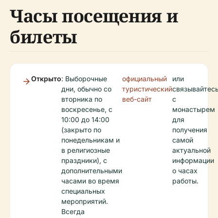
Часы посещения и
билеты
Открыто
: Выборочные
официальный
или
дни, обычно со
туристический
связывайтес
вторника по
веб-сайт
с
воскресенье, с
монастырем
10:00 до 14:00
для
(закрыто по
получения
понедельникам и
самой
в религиозные
актуальной
праздники), с
информации
дополнительными
о часах
часами во время
работы.
специальных
мероприятий.
Всегда