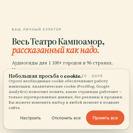
ВАШ ЛИЧНЫЙ КУРАТОР
Весь Театро Кампоамор,
рассказанный как надо.
Аудиогиды для 1 100+ городов в 96 странах.
История, рассказы и местные знания —
Небольшая просьба о cookie.
доступно офлайн.
ЕС · GDPR
Строго необходимые cookie обеспечивают работу
навигации. Аналитические cookie (PostHog, Google
Analytics) помогают понять, какие страницы работают —
Скачать приложение
только агрегированные данные, без рекламы и продажи.
Вы можете изменить выбор в любой момент в подвале
сайта.
Присоединяйтесь к 50 000+
Принять все
Настроить
Отклонить все
путешественников