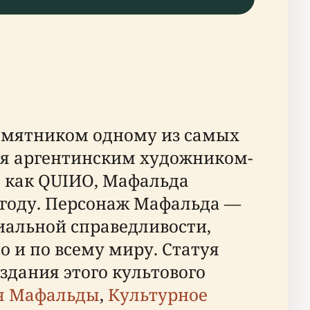
памятником одному из самых
я аргентинским художником-
 как QUIИO, Мафальда
4 году. Персонаж Мафальда —
иальной справедливости,
 и по всему миру. Статуя
оздания этого культового
я Мафальды
,
Культурное