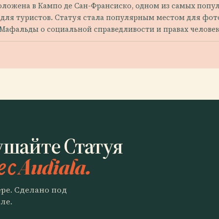
ожена в Кампо де Сан-Франсиско, одном из самых популя
 для туристов. Статуя стала популярным местом для фот
Мафальды о социальной справедливости и правах человек
ушайте Статуя
 с Audiala.
ере. Сделано под
ле.