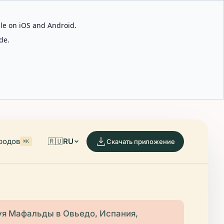
able on iOS and Android.
de.
родов
🇷🇺
RU
Скачать приложение
⌘K
уя Мафальды в Овьедо, Испания,