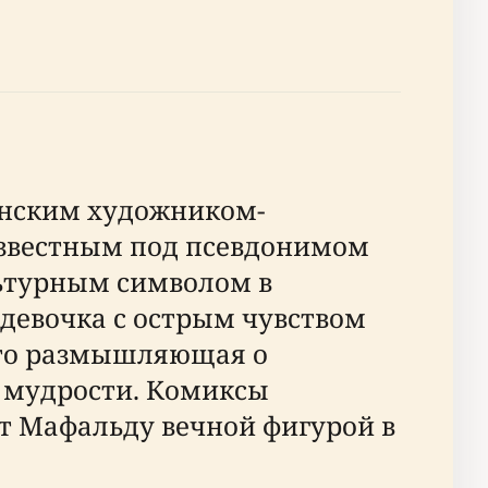
инским художником-
известным под псевдонимом
льтурным символом в
девочка с острым чувством
сто размышляющая о
и мудрости. Комиксы
ет Мафальду вечной фигурой в