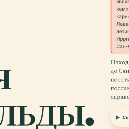
явля
коми
кари
Лавад
лети
Иррг
Сан-
я
Наход
де Са
посет
льды.
посла
справ
Сл