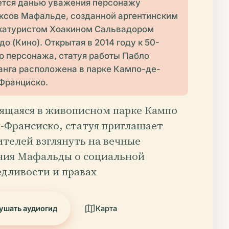
ется данью уважения персонажу
ксов Мафальде, созданной аргентинским
катуристом Хоакином Сальвадором
о (Кино). Открытая в 2014 году к 50-
ю персонажа, статуя работы Пабло
анга расположена в парке Кампо-де-
Франциско.
ящаяся в живописном парке Кампо
н-Франсиско, статуя приглашает
ителей взглянуть на вечные
ния Мафальды о социальной
едливости и правах
ушать аудиогид
Карта