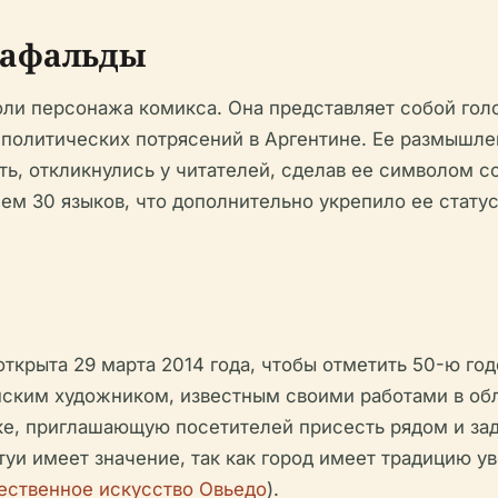
Мафальды
оли персонажа комикса. Она представляет собой гол
политических потрясений в Аргентине. Ее размышлен
ть, откликнулись у читателей, сделав ее символом 
ем 30 языков, что дополнительно укрепило ее статус
открыта 29 марта 2014 года, чтобы отметить 50-ю го
нским художником, известным своими работами в обл
е, приглашающую посетителей присесть рядом и зад
туи имеет значение, так как город имеет традицию у
ственное искусство Овьедо
).