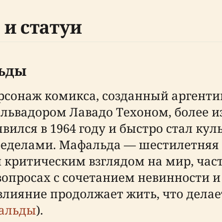
и статуи
ьды
сонаж комикса, созданный аргент
львадором Лавадо Техоном, более 
вился в 1964 году и быстро стал ку
ределами. Мафальда — шестилетняя 
и критическим взглядом на мир, ча
опросах с сочетанием невинности 
 влияние продолжает жить, что дела
альды
).