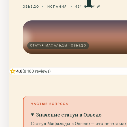
ОВЬЕДО
ИСПАНИЯ
43° N · 5° W
СТАТУЯ МАФАЛЬДЫ · ОВЬЕДО
star
4.6
(8,160 reviews)
ЧАСТЫЕ ВОПРОСЫ
Значение статуи в Овьедо
Статуя Мафальды в Овьедо — это не тольк