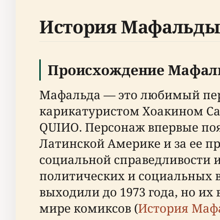
История Мафальды 
Происхождение Мафал
Мафальда — это любимый пер
карикатуристом Хоакином Са
QUIИO. Персонаж впервые поя
Латинской Америке и за ее п
социальной справедливости 
политических и социальных в
выходили до 1973 года, но их
мире комиксов (
История Маф