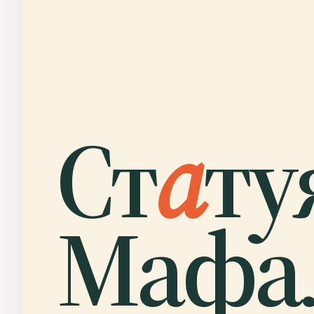
Ст
а
ту
Мафа