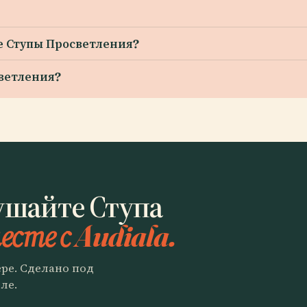
е Ступы Просветления?
светления?
ушайте Ступа
есте с Audiala.
ере. Сделано под
ле.