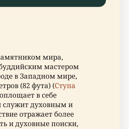
 памятником мира,
 буддийским мастером
роде в Западном мире,
тров (82 фута) (
Ступа
воплощает в себе
 служит духовным и
ствие отражает более
ь и духовные поиски,