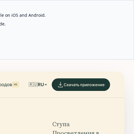
able on iOS and Android.
de.
родов
🇷🇺
RU
Скачать приложение
⌘K
Ступа
Просветления в