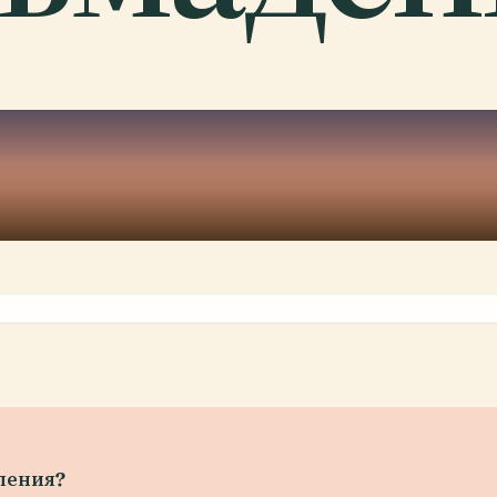
ления?