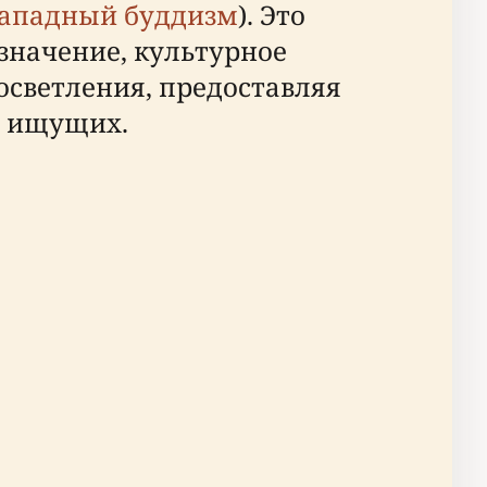
ападный буддизм
). Это
 значение, культурное
светления, предоставляя
х ищущих.