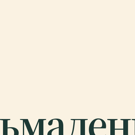
ьмаден