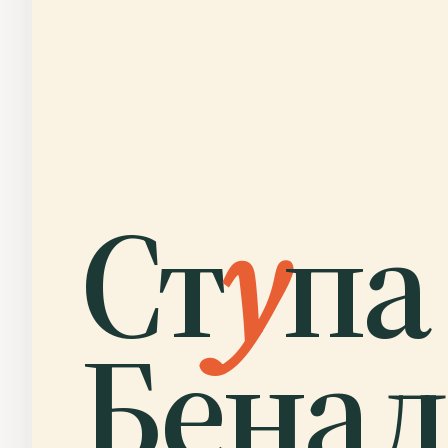
Ст
у
па
Бенал