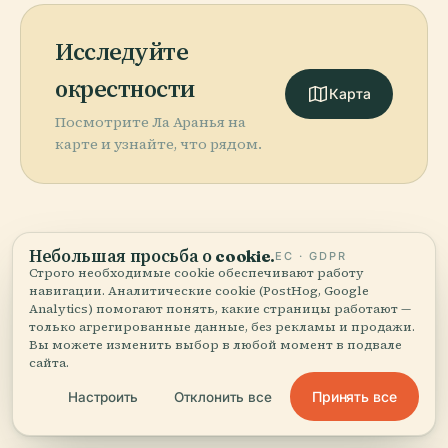
Исследуйте
окрестности
Карта
Посмотрите Ла Аранья на
карте и узнайте, что рядом.
Небольшая просьба о cookie.
ЕС · GDPR
More in
Малага.
Строго необходимые cookie обеспечивают работу
навигации. Аналитические cookie (PostHog, Google
Analytics) помогают понять, какие страницы работают —
PLACE
127 мест, чтобы открыть — некоторые стоит
только агрегированные данные, без рекламы и продажи.
Castillo
PLACE
Вы можете изменить выбор в любой момент в подвале
соединить вместе.
Monumento
Playa De La
PLACE
сайта.
Ступа
Colomares
Misericordia
PLACE
Ла-Малагета
Бенальмадены
Принять все
Настроить
Отклонить все