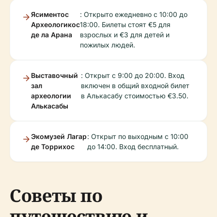
Ясиментос
: Открыто ежедневно с 10:00 до
Археологикос
18:00. Билеты стоят €5 для
де ла Арана
взрослых и €3 для детей и
пожилых людей.
Выставочный
: Открыт с 9:00 до 20:00. Вход
зал
включен в общий входной билет
археологии
в Алькасабу стоимостью €3.50.
Алькасабы
Экомузей Лагар
: Открыт по выходным с 10:00
де Торрихос
до 14:00. Вход бесплатный.
Советы по
путешествию и