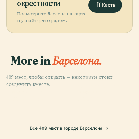
окрестности
Карта
Посмотрите Лессепс на карте
и узнайте, что рядом.
More in
Барселона.
PLACE
409 мест, чтобы открыть — некоторые стоит
Музей
PLACE
соединить вместе.
Храм Святого
Современного
Семейства
Искусства
PLACE
PLACE
Каса-Мила
Парк Гуэль
Все 409 мест в городе Барселона