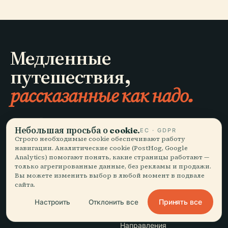
Медленные
путешествия,
рассказанные как надо.
ОСТАВАЙТЕСЬ В КУРСЕ
Небольшая просьба о cookie.
ЕС · GDPR
Строго необходимые cookie обеспечивают работу
Присоединиться
навигации. Аналитические cookie (PostHog, Google
Analytics) помогают понять, какие страницы работают —
только агрегированные данные, без рекламы и продажи.
Вы можете изменить выбор в любой момент в подвале
сайта.
Принять все
Настроить
Отклонить все
ИССЛЕДОВАТЬ
Audiala
Направления