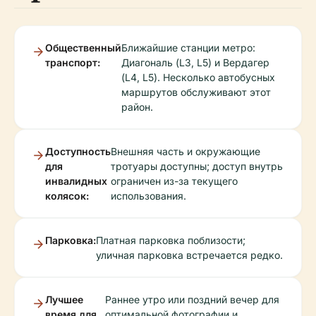
Общественный
Ближайшие станции метро:
транспорт:
Диагональ (L3, L5) и Вердагер
(L4, L5). Несколько автобусных
маршрутов обслуживают этот
район.
Доступность
Внешняя часть и окружающие
для
тротуары доступны; доступ внутрь
инвалидных
ограничен из-за текущего
колясок:
использования.
Парковка:
Платная парковка поблизости;
уличная парковка встречается редко.
Лучшее
Раннее утро или поздний вечер для
время для
оптимальной фотографии и