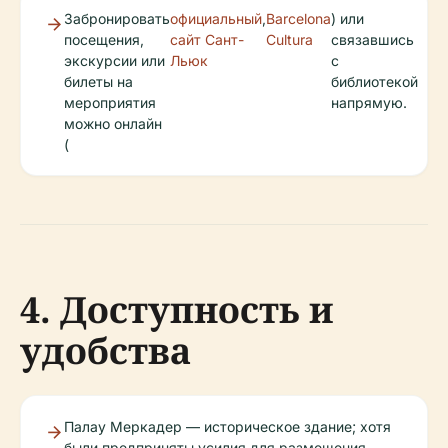
Забронировать
официальный
,
Barcelona
) или
посещения,
сайт Сант-
Cultura
связавшись
экскурсии или
Льюк
с
билеты на
библиотекой
мероприятия
напрямую.
можно онлайн
(
4. Доступность и
удобства
Палау Меркадер — историческое здание; хотя
были предприняты усилия для размещения