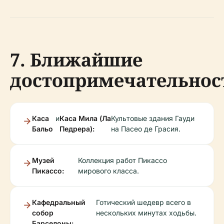
7. Ближайшие
достопримечательнос
Каса
и
Каса Мила (Ла
Культовые здания Гауди
Бальо
Педрера):
на Пасео де Грасия.
Музей
Коллекция работ Пикассо
Пикассо:
мирового класса.
Кафедральный
Готический шедевр всего в
собор
нескольких минутах ходьбы.
Барселоны: