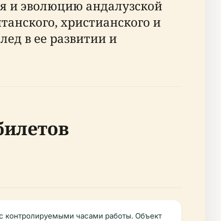
я и эволюцию андалузской
танского, христианского и
лед в ее развитии и
билетов
 с контролируемыми часами работы. Объект