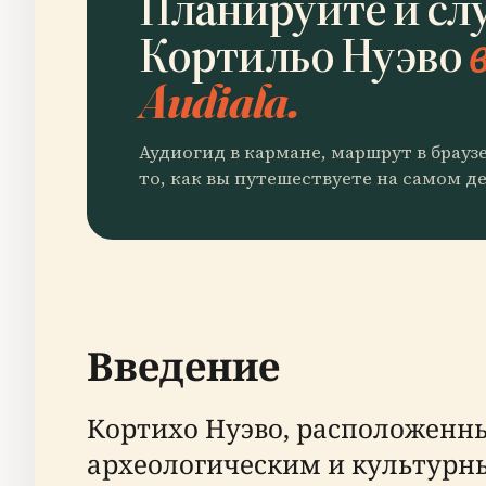
Планируйте и сл
Кортильо Нуэво
Audiala.
Аудиогид в кармане, маршрут в брауз
то, как вы путешествуете на самом де
Введение
Кортихо Нуэво, расположенны
археологическим и культурны