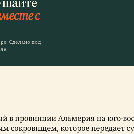
ушайте
вместе с
ере. Сделано под
ле.
й в провинции Альмерия на юго-вос
м сокровищем, которое передает су