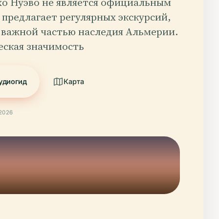
хо Нуэво не является официальным
 предлагает регулярных экскурсий,
я важной частью наследия Альмерии.
еская значимость
удиогид
Карта
2026