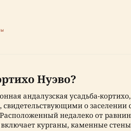
сы
ортихо Нуэво?
онная андалузская усадьба-кортихо
 свидетельствующими о заселении с
 Расположенный недалеко от равнин 
т включает курганы, каменные стен