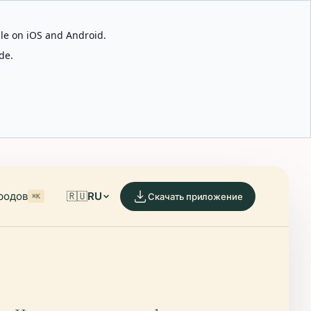
able on iOS and Android.
de.
родов
🇷🇺
RU
Скачать приложение
⌘K