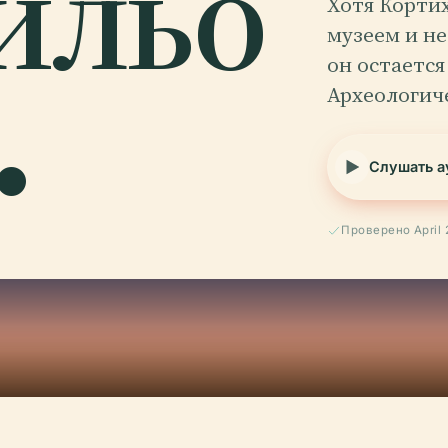
ильо
Хотя Корти
музеем и не
.
он остаетс
Археологич
Слушать а
Проверено April 