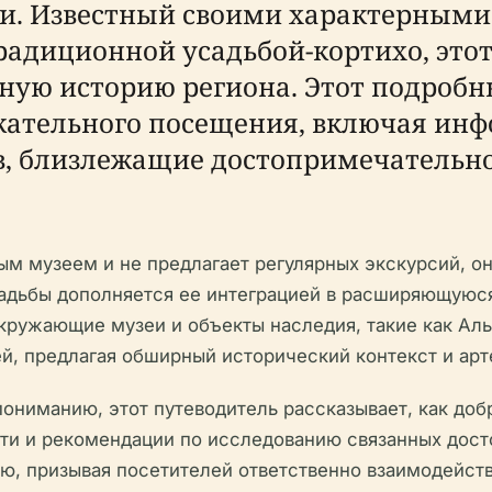
и. Известный своими характерными 
адиционной усадьбой-кортихо, этот
ную историю региона. Этот подроб
ржательного посещения, включая инф
в, близлежащие достопримечательно
ым музеем и не предлагает регулярных экскурсий, о
адьбы дополняется ее интеграцией в расширяющуюся
кружающие музеи и объекты наследия, такие как Ал
, предлагая обширный исторический контекст и арт
пониманию, этот путеводитель рассказывает, как доб
сти и рекомендации по исследованию связанных дост
ию, призывая посетителей ответственно взаимодейс