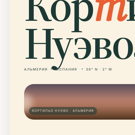
Кор
т
Нуэво
АЛЬМЕРИЯ
ИСПАНИЯ
36° N · 2° W
КОРТИЛЬО НУЭВО · АЛЬМЕРИЯ