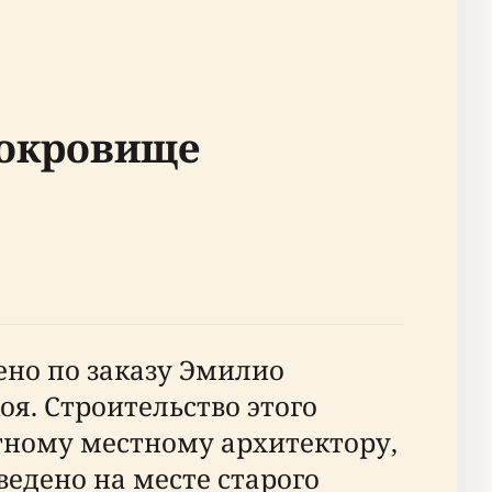
сокровище
оено по заказу Эмилио
я. Строительство этого
тному местному архитектору,
едено на месте старого