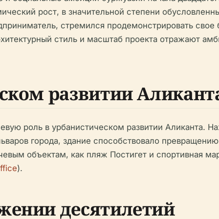
ический рост, в значительной степени обусловлен
приниматель, стремился продемонстрировать свое б
архитектурный стиль и масштаб проекта отражают амб
еском развитии Аликант
чевую роль в урбанистическом развитии Аликанта. На
льваров города, здание способствовало превращению
ючевым объектам, как пляж Постигет и спортивная ма
ffice
).
жении десятилетий