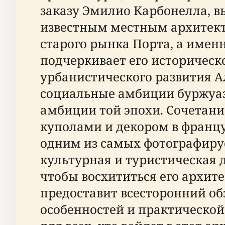
заказу Эмилио Карбонелла, 
известным местным архитект
старого рынка Порта, а имен
подчеркивает его историческ
урбанистического развития А
социальные амбиции буржуази
амбиции той эпохи. Сочетани
куполами и декором в францу
одним из самых фотографируе
культурная и туристическая 
чтобы восхититься его архит
предоставит всесторонний обз
особенностей и практическо