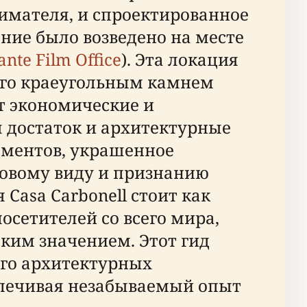
имателя, и спроектированное
ие было возведено на месте
ante Film Office
). Эта локация
 его краеугольным камнем
ет экономические и
 достаток и архитектурные
ементов, украшенное
цовому виду и признанию
asa Carbonell стоит как
осетителей со всего мира,
ким значением. Этот гид
 его архитектурных
спечивая незабываемый опыт