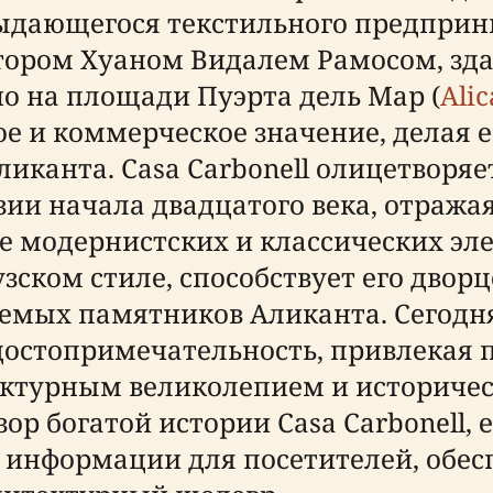
выдающегося текстильного предприн
ором Хуаном Видалем Рамосом, здан
но на площади Пуэрта дель Мар (
Alic
ое и коммерческое значение, делая
ликанта. Casa Carbonell олицетворя
и начала двадцатого века, отражая
е модернистских и классических эл
зском стиле, способствует его двор
мых памятников Аликанта. Сегодня C
достопримечательность, привлекая п
ектурным великолепием и историчес
ор богатой истории Casa Carbonell,
й информации для посетителей, обе