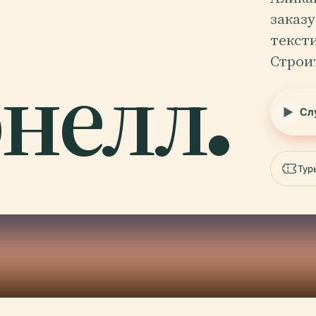
заказ
текст
Строи
нелл.
Сл
Тур