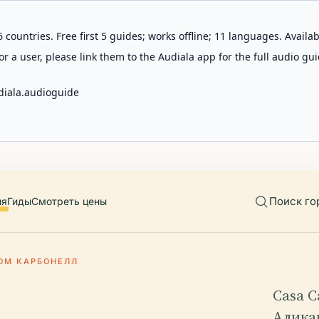
 countries. Free first 5 guides; works offline; 11 languages. Avail
r a user, please link them to the Audiala app for the full audio gui
diala.audioguide
Поиск го
ия
Гиды
Смотреть цены
ОМ КАРБОНЕЛЛ
Casa C
Алика