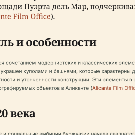
ощади Пуэрта дель Мар, подчеркива
nte Film Office
).
ль и особенности
тся сочетанием модернистских и классических элеме
 украшен куполами и башнями, которые характерны д
тности и утонченности конструкции. Эти элементы в
тографируемых объектов в Аликанте (
Alicante Film Offi
20 века
 и социальные амбиции буржуазии начала двадцатого