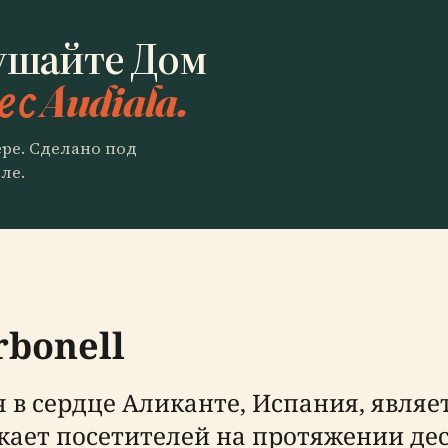
ушайте Дом
 с Audiala.
ере. Сделано под
ле.
rbonell
я в сердце Аликанте, Испания, явля
кает посетителей на протяжении де