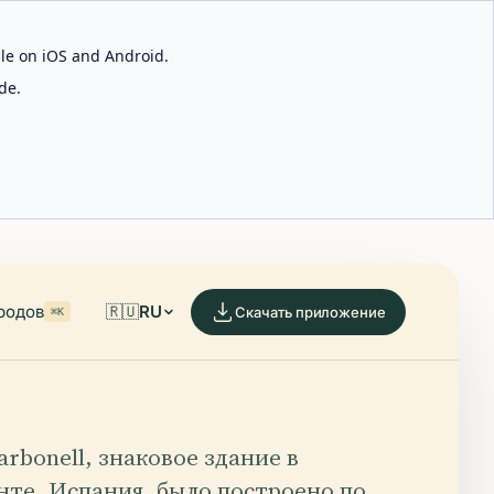
able on iOS and Android.
de.
родов
🇷🇺
RU
Скачать приложение
⌘K
arbonell, знаковое здание в
нте, Испания, было построено по