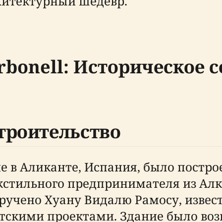
архитектурный шедевр.
rbonell: Историческое 
троительство
ние в Аликанте, Испания, было постр
стильного предпринимателя из Алко
ручено Хуану Видалю Рамосу, извес
скими проектами. Здание было возв