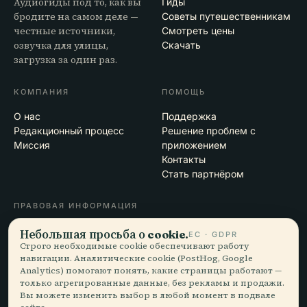
Аудиогиды под то, как вы
Гиды
бродите на самом деле —
Советы путешественникам
честные источники,
Смотреть цены
озвучка для улицы,
Скачать
загрузка за один раз.
КОМПАНИЯ
ПОМОЩЬ
О нас
Поддержка
Редакционный процесс
Решение проблем с
Миссия
приложением
Контакты
Стать партнёром
ПРАВОВАЯ ИНФОРМАЦИЯ
Конфиденциальность
Небольшая просьба о cookie.
ЕС · GDPR
Условия
Строго необходимые cookie обеспечивают работу
навигации. Аналитические cookie (PostHog, Google
Настройки cookie
Analytics) помогают понять, какие страницы работают —
Удалить аккаунт
только агрегированные данные, без рекламы и продажи.
Вы можете изменить выбор в любой момент в подвале