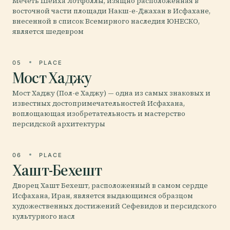
Мечеть Шейха Лотфоллы, изящно расположенная в
восточной части площади Накш-е-Джахан в Исфахане,
внесенной в список Всемирного наследия ЮНЕСКО,
является шедевром
05
PLACE
Мост Хаджу
Мост Хаджу (Пол-е Хаджу) — одна из самых знаковых и
известных достопримечательностей Исфахана,
воплощающая изобретательность и мастерство
персидской архитектуры
06
PLACE
Хашт-Бехешт
Дворец Хашт Бехешт, расположенный в самом сердце
Исфахана, Иран, является выдающимся образцом
художественных достижений Сефевидов и персидского
культурного насл