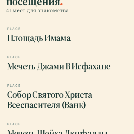
посещения
.
41 мест для знакомства
PLACE
Площадь Имама
PLACE
Мечеть Джами В Исфахане
PLACE
Собор Святого Христа
Всеспасителя (Ванк)
PLACE
Мечеть Шейха Лютфаллы