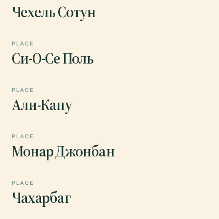
Чехель Сотун
PLACE
Си-О-Се Поль
PLACE
Али-Капу
PLACE
Монар Джонбан
PLACE
Чахарбаг