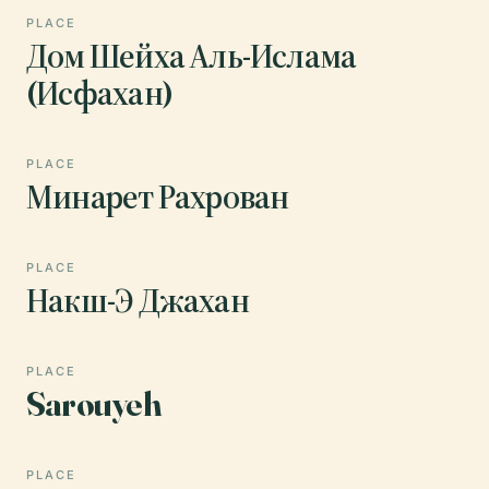
PLACE
Дом Шейха Аль-Ислама
(Исфахан)
PLACE
Минарет Рахрован
PLACE
Накш-Э Джахан
PLACE
Sarouyeh
PLACE