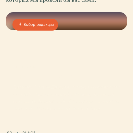
Выбор редакции
01 · PLACE
Площадь Имама
Площадь Накш-е Джахан, также известная как
площадь Имама или Мейдан Эмам, является
сердцем Исфахана и одной из самых известных
исторических достопримечательност
02
PLACE