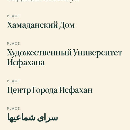
PLACE
Хамаданский Дом
PLACE
Художественный Университет
Исфахана
PLACE
Центр Города Исфахан
PLACE
سرای شماعیها