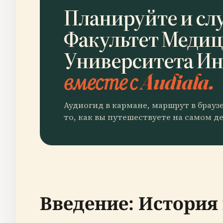
Планируйте и сл
Факультет Меди
Университета И
вместе с Audiala.
Аудиогид в кармане, маршрут в брауз
то, как вы путешествуете на самом де
Введение: История