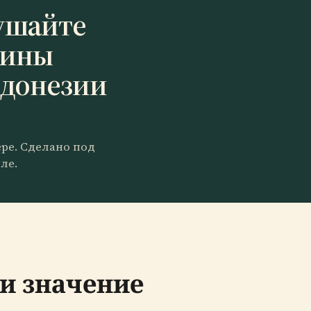
ушайте
цины
ндонезии
ере. Сделано под
ле.
 и значение