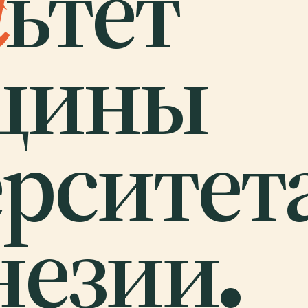
л
ьтет
цины
рситет
езии.