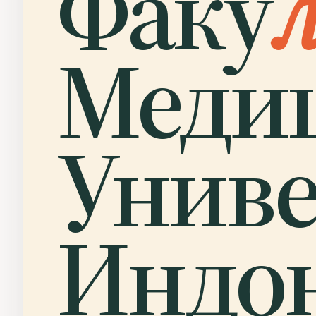
Факу
Меди
Униве
Индон