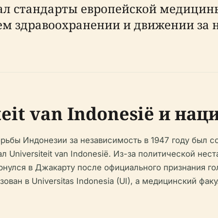
ал стандарты европейской медицины
м здравоохранении и движении за 
teit van Indonesië и на
рьбы Индонезии за независимость в 1947 году был со
л Universiteit van Indonesië. Из-за политической не
рнулся в Джакарту после официального признания г
зован в Universitas Indonesia (UI), а медицинский фа