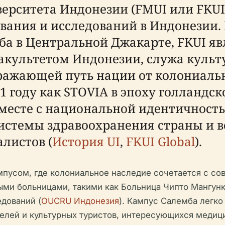
ерситета Индонезии (FMUI или FKUI
вания и исследований в Индонезии.
ба в Центральной Джакарте, FKUI я
ультетом Индонезии, служа культу
ражающей путь нации от колониаль
1 году как STOVIA в эпоху голландс
вместе с национальной идентичност
истемы здравоохранения страны и 
листов (
История UI
,
FKUI Global
).
ампусом, где колониальное наследие сочетается с 
ми больницами, такими как Больница Чипто Мангунк
дований (
OUCRU Индонезия
). Кампус Салемба легко
телей и культурных туристов, интересующихся меди