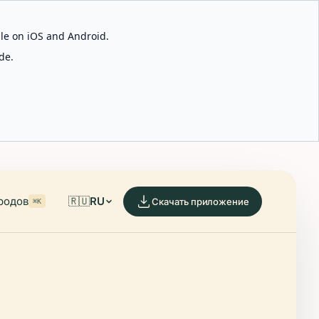
able on iOS and Android.
de.
родов
🇷🇺
RU
Скачать приложение
⌘K