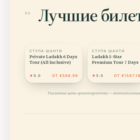
Лучшие билет
03
СТУПА ШАНТИ
СТУПА ШАНТИ
Private Ladakh 6 Days
Ladakh 5-Star
Tour (All Inclusive)
Premium Tour 7 Days
★
5.0
ОТ €568.99
★
5.0
ОТ €1567.1
Указанные цены ориентировочны — окончательная