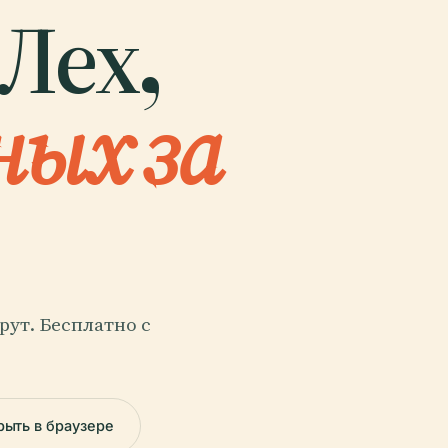
 Лех,
ных за
ут. Бесплатно с
рыть в браузере