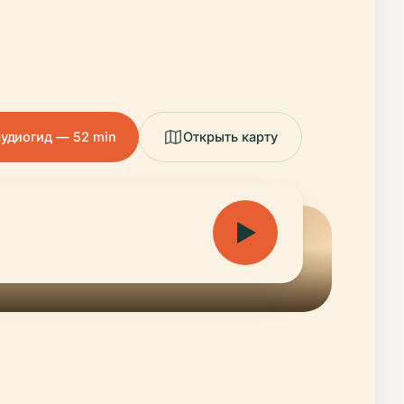
удиогид — 52 min
Открыть карту