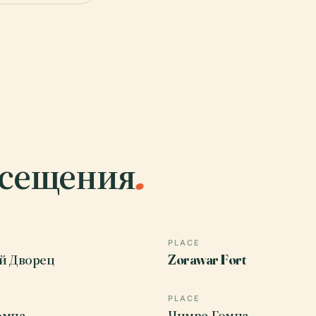
осещения
.
PLACE
й Дворец
Zorawar Fort
PLACE
омпа
Чимре-Гомпа