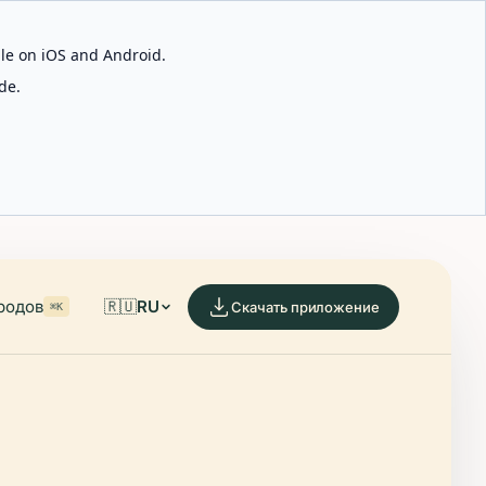
able on iOS and Android.
de.
родов
🇷🇺
RU
Скачать приложение
⌘K