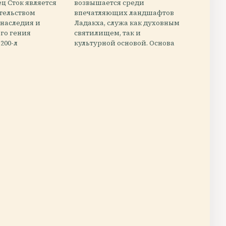
ц Сток является
возвышается среди
тельством
впечатляющих ландшафтов
 наследия и
Ладакха, служа как духовным
го гения
святилищем, так и
 200-л
культурной основой. Основа