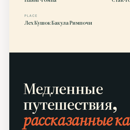
PLACE
Лех Кушок Бакула Римпочи
Медленные
путешествия,
рассказанные ка