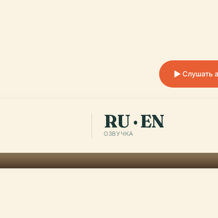
Слушать а
RU · EN
ОЗВУЧКА