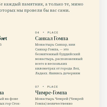
е каждый памятник, а только те, мимо
оторых мы провели бы вас сами.
E
04
PLACE
ort
Санкал Гомпа
25
Монастырь Санкар, или
Санкар Гомпа, — это
безмятежный буддийский
монастырь, расположенный
всего в нескольких
километрах от города Лех,
Ладакх. Являясь дочерним
E
07
PLACE
па
Чимре-Гомпа
ый на фоне
Монастырь Чемрей (Чемрей
ых гор Сток-
Гомпа) величественно