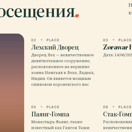
посещения
.
Н
к
02
PLACE
03
PLAC
Лехский Дворец
Zorawar F
Дворец Лех — величественное
Дата: 14/06/20
девятиэтажное сооружение,
расположенное на вершине
холма Намгьял в Лехе, Ладакх,
Индия. Он является мощным
символом королевского нас
05
PLACE
06
PLAC
Паянг-Гомпа
Стак-Гом
Монастырь Фьянг, также
Расположенн
известный как Гангон Таши
величественн