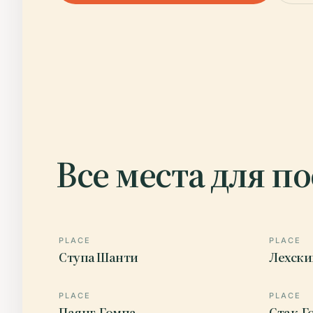
Все места для п
PLACE
PLACE
Ступа Шанти
Лехски
PLACE
PLACE
Паянг-Гомпа
Стак-Г