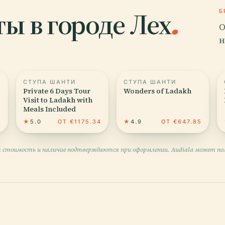
ы в городе Лех
.
Б
О
н
СТУПА ШАНТИ
СТУПА ШАНТИ
Private 6 Days Tour
Wonders of Ladakh
Visit to Ladakh with
Meals Included
6
★
5.0
ОТ €1175.34
★
4.9
ОТ €647.85
 стоимость и наличие подтверждаются при оформлении. Audiala может пол