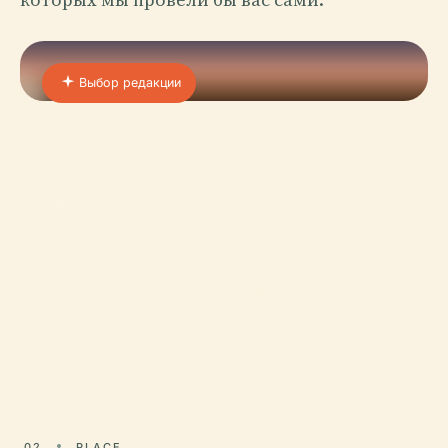
Выбор редакции
01 · PLACE
Бадал Махал
Бадал Махал, прославленный «Дворец
Облаков» на берегу озера Гайб Сагар в
Дунгарпуре, Раджастхан, является
замечательным свидетельством королевского
наследия рег
02
PLACE