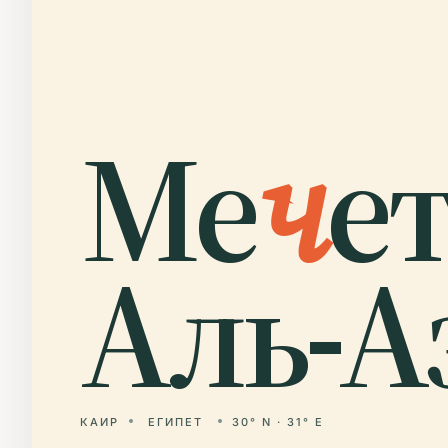
Ме
ч
е
Аль-А
КАИР
ЕГИПЕТ
30° N · 31° E