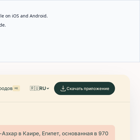
able on iOS and Android.
de.
родов
🇷🇺
RU
Скачать приложение
⌘K
Азхар в Каире, Египет, основанная в 970