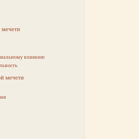
й мечети
ониальному влиянию
льность
ой мечети
тии