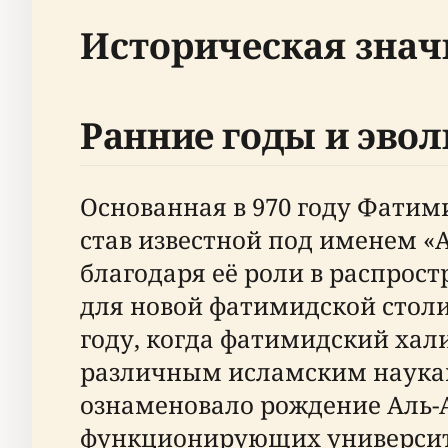
Историческая знач
Ранние годы и эво
Основанная в 970 году Фатим
став известной под именем «
благодаря её роли в распрос
для новой фатимидской столи
году, когда фатимидский хал
различным исламским наукам,
ознаменовало рождение Аль-А
функционирующих университе