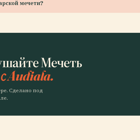
арской мечети?
ушайте Мечеть
с Audiala.
ере. Сделано под
ле.