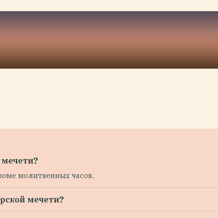
 мечети?
кроме молитвенных часов.
арской мечети?