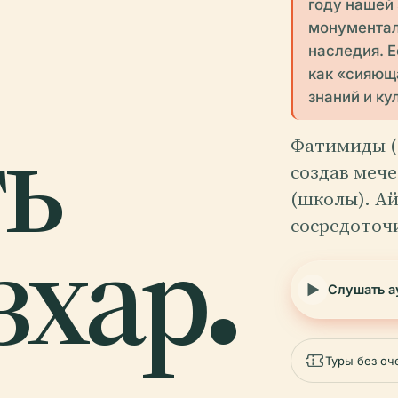
году нашей
монументал
наследия. Е
как «сияющ
знаний и ку
ть
Фатимиды (9
создав мече
(школы). Айю
сосредоточ
зхар.
Слушать а
Туры без оч