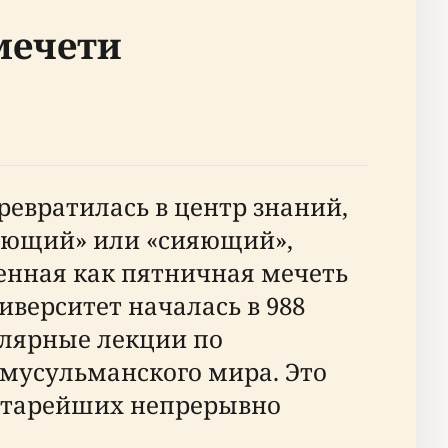
мечети
ревратилась в центр знаний,
тающий» или «сияющий»,
оенная как пятничная мечеть
верситет началась в 988
улярные лекции по
 мусульманского мира. Это
 старейших непрерывно