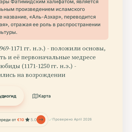
 эры Фатимидским халифатом, является
ьным произведением исламского
е название, «Аль-Азхар», переводится
ая», отражая ее роль в распространении
льтуры.
69-1171 гг. н.э.) - положили основы,
ть и её первоначальные медресе
биды (1171-1250 гг. н.э.) -
ились на возрождении
удиогид
Карта
ереди от
€10
5.0
Проверено April 2026