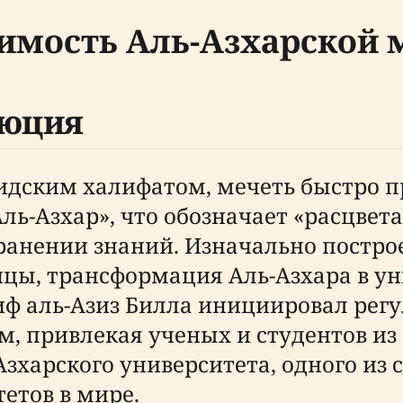
имость Аль-Азхарской 
люция
идским халифатом, мечеть быстро п
Аль-Азхар», что обозначает «расцве
транении знаний. Изначально постр
цы, трансформация Аль-Азхара в уни
иф аль-Азиз Билла инициировал рег
 привлекая ученых и студентов из
зхарского университета, одного из
тов в мире.