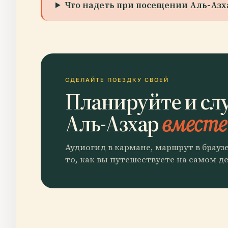
Что надеть при посещении Аль-Азх
СДЕЛАЙТЕ ПОЕЗДКУ СВОЕЙ
Планируйте и сл
Аль-Азхар
вместе 
Аудиогид в кармане, маршрут в брауз
то, как вы путешествуете на самом де