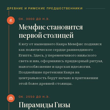
ДРЕВНИЕ И РИМСКИЕ ПРЕДШЕСТВЕННИКИ
ОК. 3000 ДО Н.Э.
gavel
Мемфис становится
первой столицей
К югу от нынешнего Каира Мемфис поднялся
как политическое сердце раннеединого
Египта. Здесь, у переменчивого нильского
света и ила, оформились придворный ритуал,
налогообложение и царская идеология.
Позднейшие претензии Каира на
центральность берут начало в притяжении
этой более древней столицы.
ОК. 2550 ДО Н.Э.
castle
Пирамиды Гизы