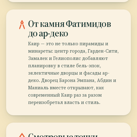
architecture
От камня Фатимидов
до ар-деко
Каир — это не только пирамиды и
минареты: центр города, Гарден-Сити,
Замалек и Гелиополис добавляют
планировку в стиле бель-эпок,
эклектичные дворцы и фасады ар-
деко. Дворец Барона Эмпана, Абдин и
Маниаль вместе открывают, как
современный Каир раз за разом
переизобретал власть и стиль.
Смотровые точки,