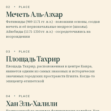
02
PLACE
Мечеть Аль-Азхар
Фатимиды (969-1171 гг. н.э.) - положили основы, создав
мечеть и её первоначальные медресе (школы).
Айюбиды (1171-1250 гг. н.э.) - сосредоточились на
возрождении
03
PLACE
Площадь Тахрир
Площадь Тахрир, расположенная в центре Каира,
является одним из самых знаковых и исторически
значимых городских пространств Египта. Когда-то
эпицентр египетской
04
PLACE
Хан Эль-Халили
Построенный на могилах фатимидских халифов, Хан