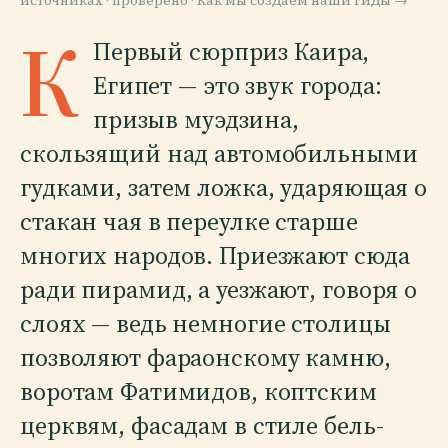
источниках · проверено ·
Как мы создаём наши гиды →
К
Первый сюрприз Каира,
Египет — это звук города:
призыв муэдзина,
скользящий над автомобильными
гудками, затем ложка, ударяющая о
стакан чая в переулке старше
многих народов. Приезжают сюда
ради пирамид, а уезжают, говоря о
слоях — ведь немногие столицы
позволяют фараонскому камню,
воротам Фатимидов, коптским
церквям, фасадам в стиле бель-