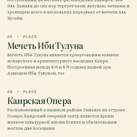
Эль-Халили до сих пор торгует чаем, латунью, четками и
зрелищем всего в нескольких переулках от мечети Аль-
Хусейн.
05
PLACE
Мечеть Ибн Тулуна
Мечеть Ибн Тулуна является краеугольным камнем
исламского и архитектурного наследия Каира.
Построенная между 876 и 879 годами нашей эры
Ахмадом Ибн Тулуном, тог
06
PLACE
Каирская Опера
Расположенный в пышном районе Замалек на острове
Гезира, Каирский оперный театр является ярким
маяком культурной жизни Египта и обязательным
местом для посещени