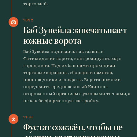
торговлей.
1092
castle
Баб Зувейла запечатывает
южные ворота
Баб Зувейла поднялись как главные
Фатимидские ворота, контролируя въезд в
город с юга. Под их башнями проходили
торговые караваны, сборщики налогов,
проповедники и солдаты. Ворота помогли
определить средневековый Каир как
огороженный организм с узловыми точками, а
не как бесформенную застройку.
1168
local_fire_department
Фустат сожжён, чтобы не