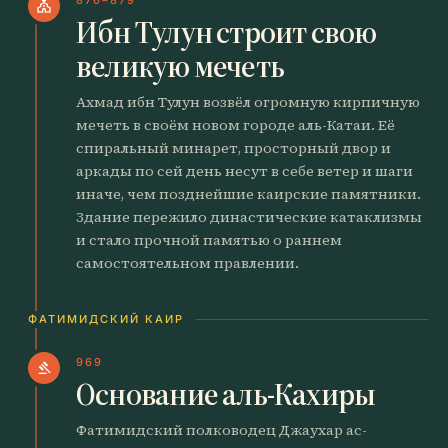
church
Ибн Тулун строит свою
великую мечеть
Ахмад ибн Тулун возвёл огромную кирпичную
мечеть в своём новом городе аль-Катаи. Её
спиральный минарет, просторный двор и
аркады по сей день несут в себе ветер и шаги
иначе, чем позднейшие каирские памятники.
Здание пережило династические катаклизмы
и стало прочной памятью о раннем
самостоятельном правлении.
ФАТИМИДСКИЙ КАИР
969
gavel
Основание аль-Кахиры
Фатимидский полководец Джаухар ас-