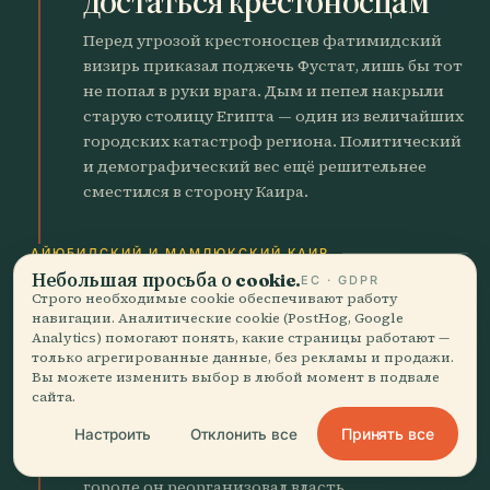
достаться крестоносцам
Перед угрозой крестоносцев фатимидский
визирь приказал поджечь Фустат, лишь бы тот
не попал в руки врага. Дым и пепел накрыли
старую столицу Египта — один из величайших
городских катастроф региона. Политический
и демографический вес ещё решительнее
сместился в сторону Каира.
АЙЮБИДСКИЙ И МАМЛЮКСКИЙ КАИР
Небольшая просьба о cookie.
ЕС · GDPR
Строго необходимые cookie обеспечивают работу
1171
person
навигации. Аналитические cookie (PostHog, Google
Саладин переписывает
Analytics) помогают понять, какие страницы работают —
только агрегированные данные, без рекламы и продажи.
будущее Каира
Вы можете изменить выбор в любой момент в подвале
сайта.
Саладин положил конец Фатимидскому
Принять все
Настроить
Отклонить все
правлению и сделал Каир центром
суннитского Айюбидского государства. В
городе он реорганизовал власть,