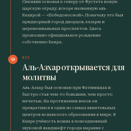
Сикилли основал к северу от Фустата новую
царскую ограду, вскоре названную аль-
Кахирой — «Победоносной». Поначалу это был
придворный город дворцов, казарм и
церемониальных проспектов. Здесь
произошло официальное рождение
собственно Каира.
972
school
Аль-Азхар открывается для
молитвы
Аль-Азхар был основан при Фатимидах и
быстро стал чем-то большим, чем просто
мечетью. На протяжении веков он
превратился в один из самых влиятельных
центров исламского образования в мире. В
Каире учёность вошла в повседневный
звуковой ландшафт города наравне с