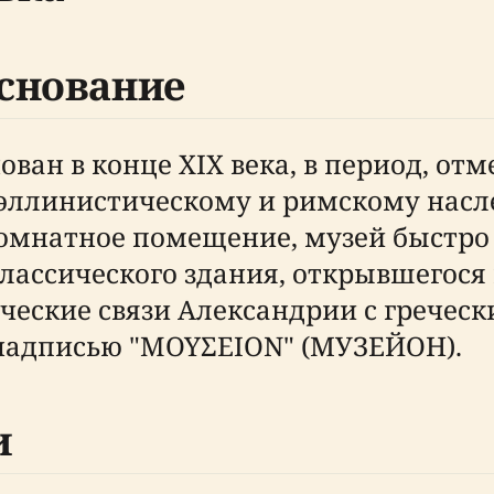
снование
ован в конце XIX века, в период, о
 эллинистическому и римскому нас
мнатное помещение, музей быстро 
лассического здания, открывшегося в
ческие связи Александрии с гречес
 надписью "MOYΣEION" (МУЗЕЙОН).
и