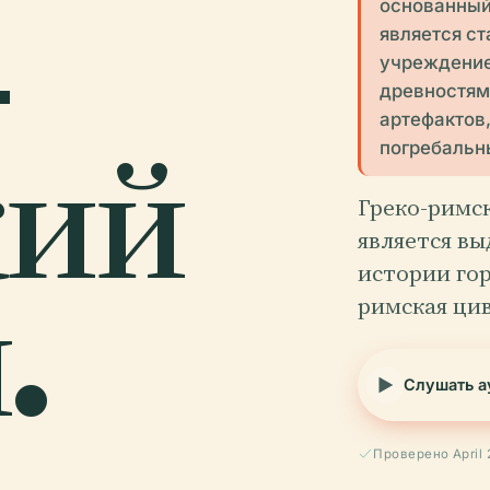
-
основанный 
является с
учреждение
древностям.
артефактов
кий
погребальн
Греко-римск
является в
.
истории гор
римская ци
Слушать а
Проверено April 