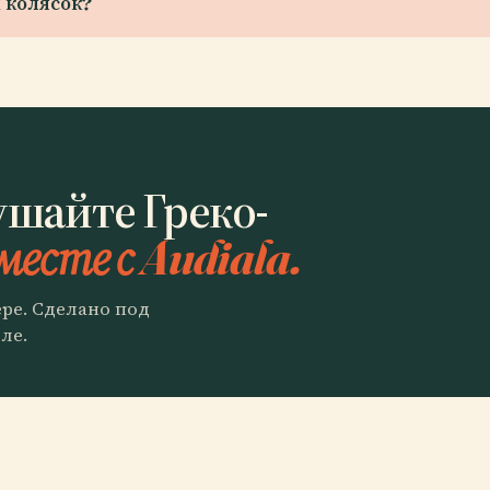
 колясок?
ушайте Греко-
месте с Audiala.
ере. Сделано под
ле.