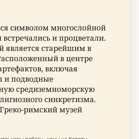
мся символом многослойной
и встречались и процветали.
ей является старейшим в
Расположенный в центре
 артефактов, включая
ы и подводные
льную средиземноморскую
лигиозного синкретизма.
 Греко-римский музей
та: часы работы, цены на билеты,