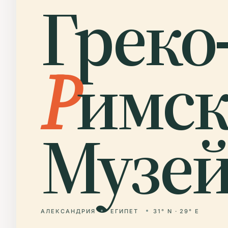
Греко
Р
имс
Музей
АЛЕКСАНДРИЯ
ЕГИПЕТ
31° N · 29° E