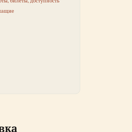
ты, билеты, доступность
ежащие
вка