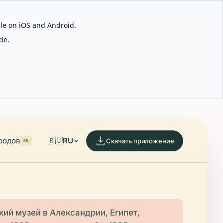
able on iOS and Android.
de.
родов
🇷🇺
RU
Скачать приложение
⌘K
ий музей в Александрии, Египет,