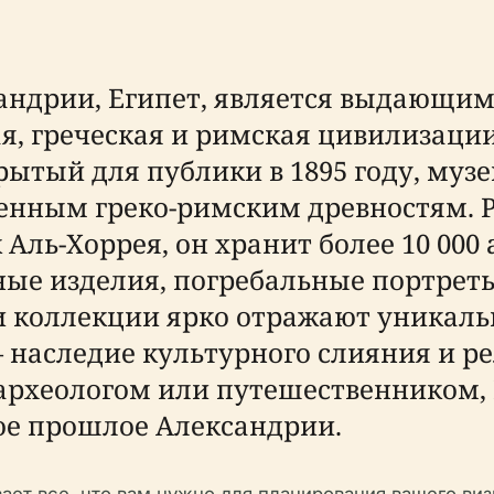
сандрии, Египет, является выдающи
ая, греческая и римская цивилизаци
рытый для публики в 1895 году, муз
енным греко-римским древностям. 
Аль-Хоррея, он хранит более 10 000
ные изделия, погребальные портрет
ти коллекции ярко отражают уника
наследие культурного слияния и ре
 археологом или путешественником,
ое прошлое Александрии.
ет все, что вам нужно для планирования вашего визи