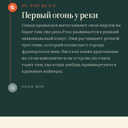
ОК. 3100 ДО Н.Э.
public
Первый огонь у реки
Семьи аравакцев вытаскивают свои пироги на
берег там, где река Розо разливается в редкий
аллювиальный конус. Они расчищают речной
тростник, который позже даст городу
французское имя. Плоская земля драгоценна
на этом вулканическом острове; их очаги
горят там, где когда-нибудь пришвартуются
круизные лайнеры.
НАШИ ДНИ
schedule