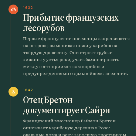
1632
castle
Прибытие французских
лесорубов
Первые французские поселенцы закрепляются
на острове, выменивая ножи у карибов на
твёрдую древесину. Они строят грубые
хижины у устья реки, учась балансировать
между гостеприимством карибов и
предупреждениями о дальнейшем заселении.
1642
person
Отец Бретон
документирует Сайри
Французский миссионер Раймон Бретон
описывает карибскую деревню в Розо:
овальные дома и реку, заросшую тростником.