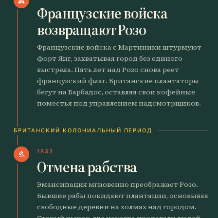
swords
Французские войска
возвращают Розо
Французские войска с Мартиники штурмуют
форт Янг, захватывая город без единого
выстрела. Пять лет над Розо снова реет
французский флаг. Британские плантаторы
бегут на Барбадос, оставляя свои кофейные
поместья под управлением надсмотрщиков.
БРИТАНСКИЙ КОЛОНИАЛЬНЫЙ ПЕРИОД
1833
gavel
Отмена рабства
Эмансипация мгновенно преображает Розо.
Бывшие рабы покидают плантации, основывая
свободные деревни на холмах над городом.
Старый рынок, где некогда продавали людей,