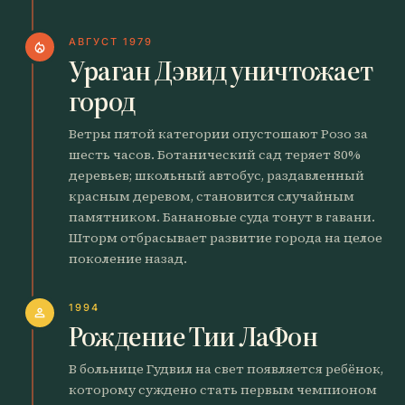
АВГУСТ 1979
local_fire_department
Ураган Дэвид уничтожает
город
Ветры пятой категории опустошают Розо за
шесть часов. Ботанический сад теряет 80%
деревьев; школьный автобус, раздавленный
красным деревом, становится случайным
памятником. Банановые суда тонут в гавани.
Шторм отбрасывает развитие города на целое
поколение назад.
1994
person
Рождение Тии ЛаФон
В больнице Гудвил на свет появляется ребёнок,
которому суждено стать первым чемпионом