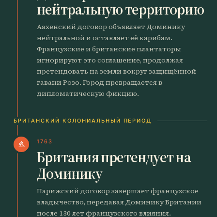
нейтральную территорию
Аахенский договор объявляет Доминику
нейтральной и оставляет её карибам.
Французские и британские плантаторы
игнорируют это соглашение, продолжая
претендовать на земли вокруг защищённой
гавани Розо. Город превращается в
дипломатическую фикцию.
БРИТАНСКИЙ КОЛОНИАЛЬНЫЙ ПЕРИОД
1763
gavel
Британия претендует на
Доминику
Парижский договор завершает французское
владычество, передавая Доминику Британии
после 130 лет французского влияния.