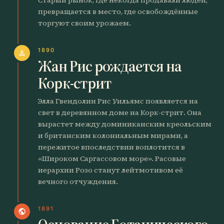
превращается в место, где освобождённые
торгуют своим урожаем.
1890
person
Жан Рис рождается на
Корк-стрит
Элла Гвендолин Рис Уильямс появляется на
свет в деревянном доме на Корк-стрит. Она
вырастет между доминиканским креольским
и британским колониальным мирами, а
пережитое впоследствии воплотится в
«Широком Саргассовом море». Расовые
иерархии Розо станут лейтмотивом её
вечного отчуждения.
1891
public