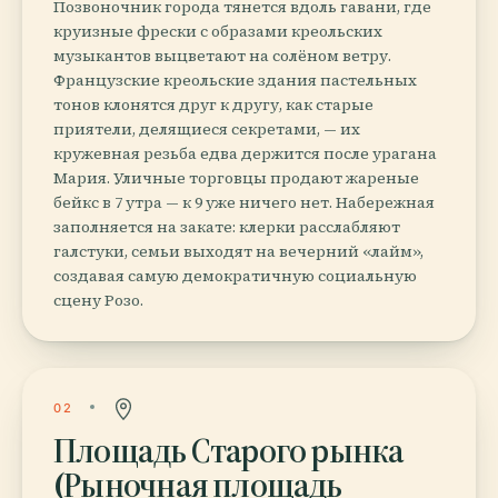
Позвоночник города тянется вдоль гавани, где
круизные фрески с образами креольских
музыкантов выцветают на солёном ветру.
Французские креольские здания пастельных
тонов клонятся друг к другу, как старые
приятели, делящиеся секретами, — их
кружевная резьба едва держится после урагана
Мария. Уличные торговцы продают жареные
бейкс в 7 утра — к 9 уже ничего нет. Набережная
заполняется на закате: клерки расслабляют
галстуки, семьи выходят на вечерний «лайм»,
создавая самую демократичную социальную
сцену Розо.
02
Площадь Старого рынка
(Рыночная площадь