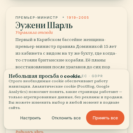
ПРЕМЬЕР-МИНИСТР
1919–2005
Эужени Шарль
Управляла отсюда
Первый в Карибском бассейне женщина-
премьер-министр правила Доминикой 15 лет
из кабинета с видом на ту же бухту, где когда-
то стояли британские корабли. Её планы
восстановления после ураганов до сих пор
определяют облик Розо — каждое
Небольшая просьба о cookie.
ЕС · GDPR
укреплённое здание — это её наследие
Строго необходимые cookie обеспечивают работу
навигации. Аналитические cookie (PostHog, Google
против следующей Марии.
Analytics) помогают понять, какие страницы работают —
только агрегированные данные, без рекламы и продажи.
Вы можете изменить выбор в любой момент в подвале
сайта.
СПОРТСМЕНКА
РОДИЛАСЬ В 1994
Принять все
Настроить
Отклонить все
Тиа ЛаФон
Родилась здесь