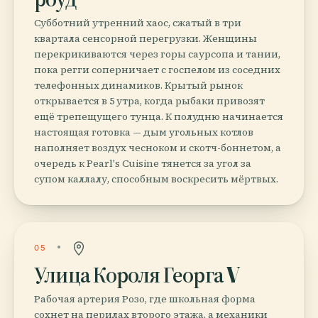
Субботний утренний хаос, сжатый в три
квартала сенсорной перегрузки. Женщины
перекрикиваются через горы саурсопа и тании,
пока регги соперничает с госпелом из соседних
телефонных динамиков. Крытый рынок
открывается в 5 утра, когда рыбаки привозят
ещё трепещущего тунца. К полудню начинается
настоящая готовка — дым угольных котлов
наполняет воздух чесноком и скотч-боннетом, а
очередь к Pearl's Cuisine тянется за угол за
супом каллалу, способным воскресить мёртвых.
05
Улица Короля Георга V
Рабочая артерия Розо, где школьная форма
сохнет на перилах второго этажа, а механики