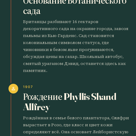
Основание Ботанического
сада
Британцы разбивают 16 гектаров
декоративного сада на окраине города, завозя
пальмы из Кью-Гарденс. Сад становится
колониальным символом статуса, где
чиновники в белом льне прогуливаются,
обсуждая цены на сахар. Школьный автобус,
смятый ураганом Дэвид, останется здесь как
памятник.
1907
person
Рождение Phyllis Shand
Allfrey
Рождённая в семье белого плантатора, Оллфри
вырастает в Розо, где класс и цвет кожи
определяют всё. Она основает Лейбористскую