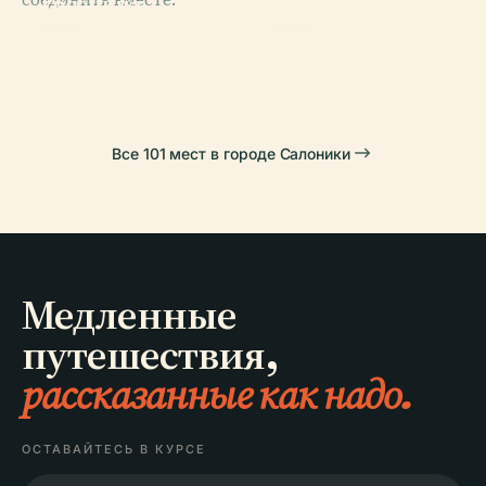
Гробница
Панагия
Галерия
Халкеон
PLACE
PLACE
Белая Башня
Инновация
Все 101 мест в городе Салоники
Медленные
путешествия,
рассказанные как надо.
ОСТАВАЙТЕСЬ В КУРСЕ