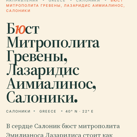
НАПРАВЛЕНИЯ
GREECE
САЛОНИКИ
БЮСТ
МИТРОПОЛИТА ГРЕВЕНЫ, ЛАЗАРИДИС АИМИАЛИНОС,
САЛОНИКИ
Б
ю
ст
Митрополита
Гревены,
Лазаридис
Аимиалинос,
Салоники.
САЛОНИКИ
GREECE
40° N · 22° E
В сердце Салоник бюст митрополита
Эмилианоса Лазаридиса стоит как