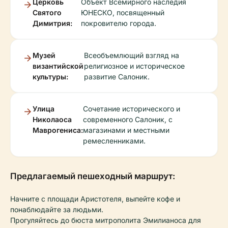
Церковь
Объект Всемирного наследия
Святого
ЮНЕСКО, посвященный
Димитрия:
покровителю города.
Музей
Всеобъемлющий взгляд на
византийской
религиозное и историческое
культуры:
развитие Салоник.
Улица
Сочетание исторического и
Николаоса
современного Салоник, с
Маврогениса:
магазинами и местными
ремесленниками.
Предлагаемый пешеходный маршрут:
Начните с площади Аристотеля, выпейте кофе и
понаблюдайте за людьми.
Прогуляйтесь до бюста митрополита Эмилианоса для