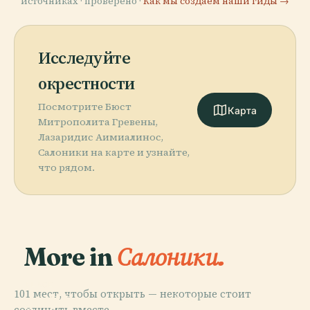
источниках · проверено ·
Как мы создаём наши гиды →
Исследуйте
окрестности
Посмотрите Бюст
Карта
Митрополита Гревены,
Лазаридис Аимиалинос,
Салоники на карте и узнайте,
что рядом.
More in
Салоники.
PLACE
101 мест, чтобы открыть — некоторые стоит
Арка И
PLACE
соединить вместе.