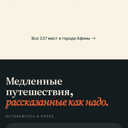
Храм Ники
Музей (Афины)
Храм Гефеста
PLACE
Театр Диониса
Аптерос
Все 237 мест в городе Афины
Медленные
путешествия,
рассказанные как надо.
ОСТАВАЙТЕСЬ В КУРСЕ