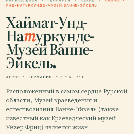
НАПРАВЛЕНИЯ
ГЕРМАНИЯ
ХЕРНЕ
ХАЙМАТ-
УНД-НАТУРКУНДЕ-МУЗЕЙ ВАННЕ-ЭЙКЕЛЬ
Хаймат-Унд-
На
т
уркунде-
Музей Ванне-
Эйкель.
ХЕРНЕ
ГЕРМАНИЯ
51° N · 7° E
Расположенный в самом сердце Рурской
области, Музей краеведения и
естествознания Ванне-Эйкель (также
известный как Краеведческий музей
Унзер Фриц) является жизн