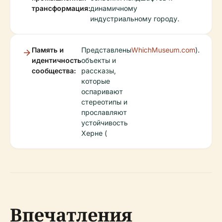
трансформация:
динамичному
индустриальному городу.
Память и
Представлены
WhichMuseum.com
).
идентичность
объекты и
сообщества:
рассказы,
которые
оспаривают
стереотипы и
прославляют
устойчивость
Херне (
Впечатления