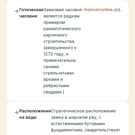
Готическая
Замковая часовня
rheinruhronline.de
).
часовня:
является редким
примером
раннеготического
кирпичного
строительства,
завершенного к
1272 году, и
примечательна
своими
стрельчатыми
арками и
ребристыми
сводами (
Расположение
Стратегическое расположение
на воде:
замка в широком рву, с
естественными бутовыми
фундаментами, свидетельствует