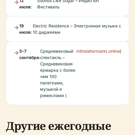
12
Sounds Like Sugar – Инди/Поп
июля:
Фестиваль
19
Electric Residence – Электронная музыка с
июля:
10 диджеями
5–7
Средневековый
mittelaltermarkt.online
)
сентября:
спектакль –
Средневековая
ярмарка с более
чем 100
палатками,
музыкой и
ремеслами (
Другие ежегодные