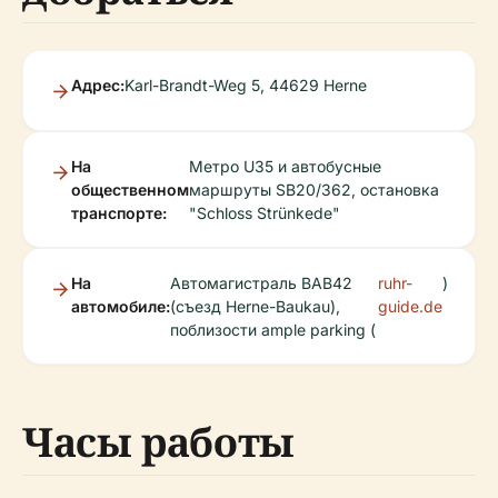
Адрес:
Karl-Brandt-Weg 5, 44629 Herne
На
Метро U35 и автобусные
общественном
маршруты SB20/362, остановка
транспорте:
"Schloss Strünkede"
На
Автомагистраль BAB42
ruhr-
)
автомобиле:
(съезд Herne-Baukau),
guide.de
поблизости ample parking (
Часы работы