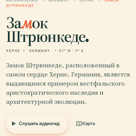
НАПРАВЛЕНИЯ
GERMANY
ХЕРНЕ
ЗАМОК
ШТРЮНКЕДЕ
За
м
ок
Штрюнкеде.
ХЕРНЕ
GERMANY
51° N · 7° E
Замок Штрюнкеде, расположенный в
самом сердце Херне, Германия, является
выдающимся примером вестфальского
аристократического наследия и
архитектурной эволюции.
Слушать аудиогид
Карта