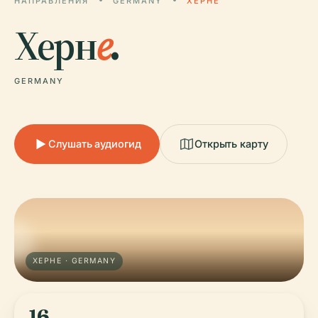
НАПРАВЛЕНИЯ
GERMANY
ХЕРНЕ
Херн
е
.
GERMANY
Слушать аудиогид
Открыть карту
ХЕРНЕ · GERMANY
16