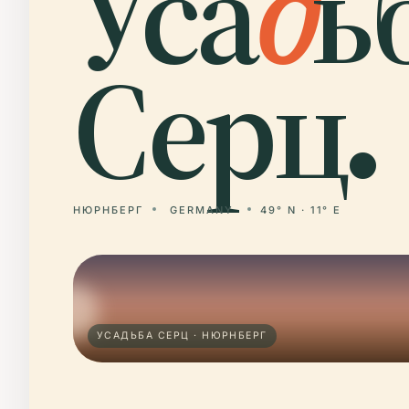
Уса
д
ь
Серц.
НЮРНБЕРГ
GERMANY
49° N · 11° E
УСАДЬБА СЕРЦ · НЮРНБЕРГ