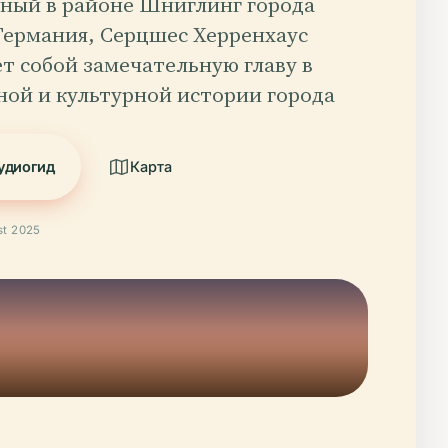
ный в районе Шниглинг города
Германия, Серцшес Херренхаус
т собой замечательную главу в
ной и культурной истории города
удиогид
Карта
t 2025