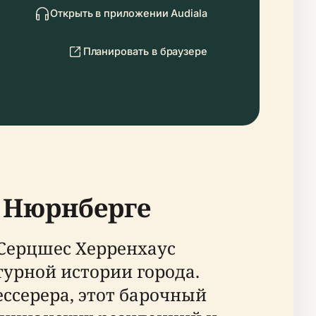
Открыть в приложении Audiala
Планировать в браузере
в Нюрнберге
 Серцшес Херренхаус
турной истории города.
ессерера, этот барочный