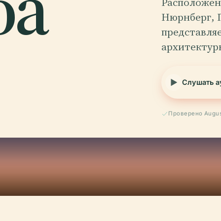
ба
Расположен
Нюрнберг, 
представляе
архитектур
Слушать а
Проверено Augus