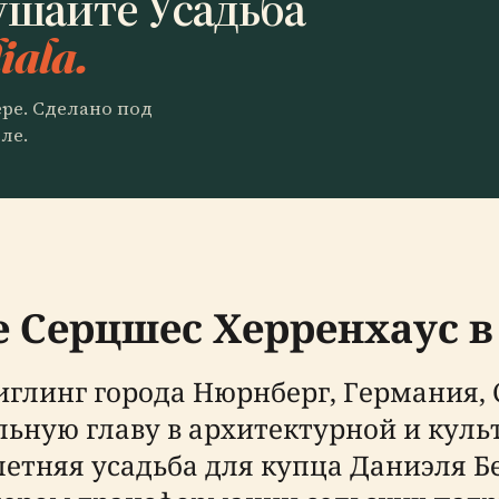
ушайте Усадьба
iala.
ере. Сделано под
ле.
е Серцшес Херренхаус 
глинг города Нюрнберг, Германия,
льную главу в архитектурной и куль
летняя усадьба для купца Даниэля Б