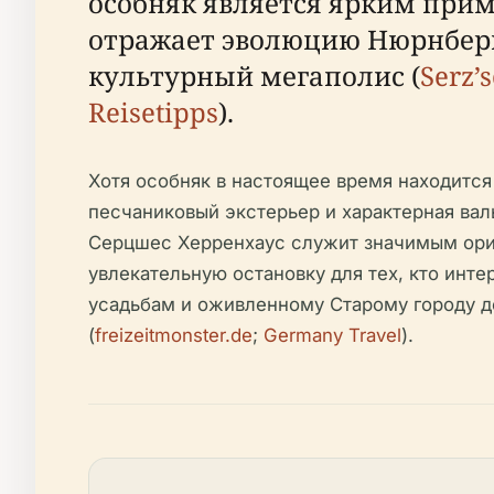
особняк является ярким при
отражает эволюцию Нюрнбер
культурный мегаполис (
Serz’
Reisetipps
).
Хотя особняк в настоящее время находится
песчаниковый экстерьер и характерная ва
Серцшес Херренхаус служит значимым орие
увлекательную остановку для тех, кто инте
усадьбам и оживленному Старому городу де
(
freizeitmonster.de
;
Germany Travel
).