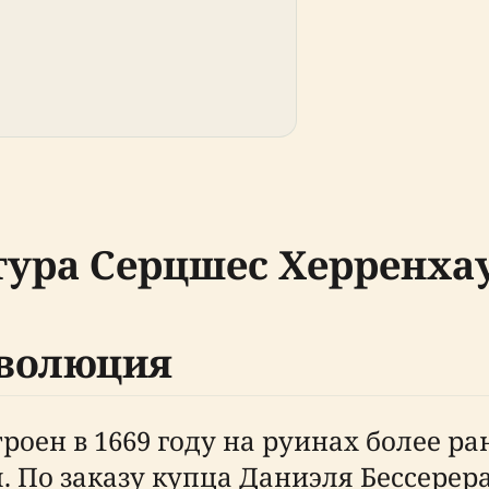
тура Серцшес Херренха
эволюция
роен в 1669 году на руинах более р
 По заказу купца Даниэля Бессерера