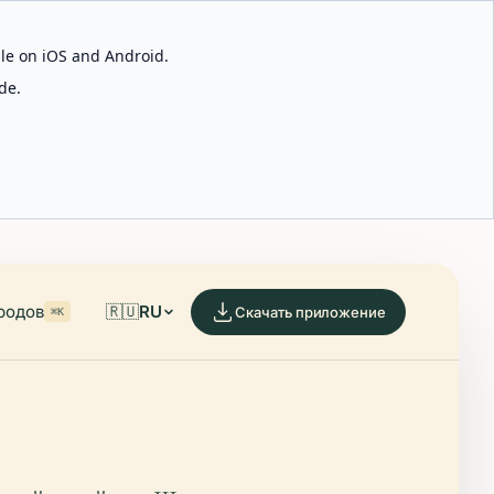
able on iOS and Android.
de.
родов
🇷🇺
RU
Скачать приложение
⌘K