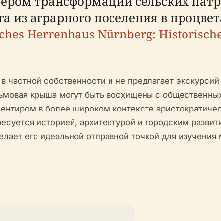
мером трансформации сельских пат
га из аграрного поселения в проц
sches Herrenhaus Nürnberg: Historisch
 в частной собственности и не предлагает экскурсий
льмовая крыша могут быть восхищены с общественных
нтиром в более широком контексте аристократичес
ресуется историей, архитектурой и городским развит
лает его идеальной отправной точкой для изучения