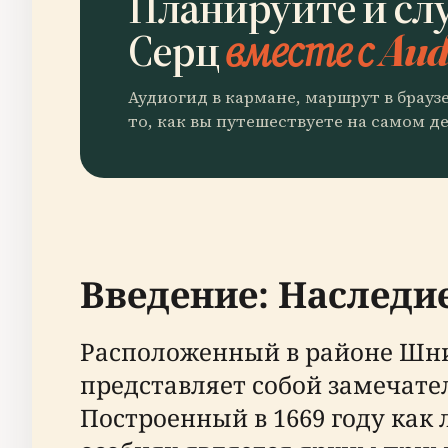
Планируйте и сл
Серц
вместе с Aud
Аудиогид в кармане, маршрут в брауз
то, как вы путешествуете на самом де
Введение: Наследи
Расположенный в районе Шни
представляет собой замечате
Построенный в 1669 году как 