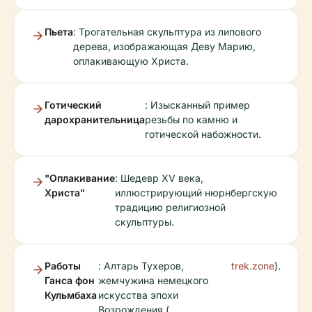
Пьета
: Трогательная скульптура из липового
дерева, изображающая Деву Марию,
оплакивающую Христа.
Готический
: Изысканный пример
дарохранительница
резьбы по камню и
готической набожности.
"Оплакивание
: Шедевр XV века,
Христа"
иллюстрирующий нюрнбергскую
традицию религиозной
скульптуры.
Работы
: Алтарь Тухеров,
trek.zone
).
Ганса фон
жемчужина немецкого
Кульмбаха
искусства эпохи
Возрождения (