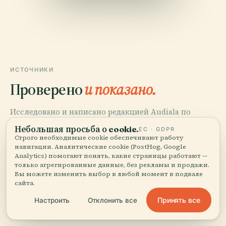
ИСТОЧНИКИ
Проверено
и показано.
Исследовано и написано редакцией Audiala по
историческим документам, архитектурным архивам
Небольшая просьба о cookie.
ЕС · GDPR
и местным знаниям.
Строго необходимые cookie обеспечивают работу
навигации. Аналитические cookie (PostHog, Google
Analytics) помогают понять, какие страницы работают —
Последняя проверка: April 2026
только агрегированные данные, без рекламы и продажи.
Вы можете изменить выбор в любой момент в подвале
сайта.
Visiting St
Jakob Church in Nuremberg: Hours, Tickets & Historical
Принять все
Настроить
Отклонить все
Insights, 2025, Tourism Nürnberg