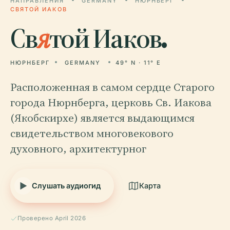
НАПРАВЛЕНИЯ
GERMANY
НЮРНБЕРГ
СВЯТОЙ ИАКОВ
Св
я
той Иаков.
НЮРНБЕРГ
GERMANY
49° N · 11° E
Расположенная в самом сердце Старого
города Нюрнберга, церковь Св. Иакова
(Якобскирхе) является выдающимся
свидетельством многовекового
духовного, архитектурног
Слушать аудиогид
Карта
Проверено April 2026