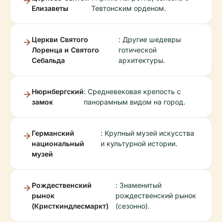
Елизаветы
Тевтонским орденом.
Церкви Святого
: Другие шедевры
Лоренца и Святого
готической
Себальда
архитектуры.
Нюрнбергский
: Средневековая крепость с
замок
панорамным видом на город.
Германский
: Крупный музей искусства
национальный
и культурной истории.
музей
Рождественский
: Знаменитый
рынок
рождественский рынок
(Кристкиндлесмаркт)
(сезонно).