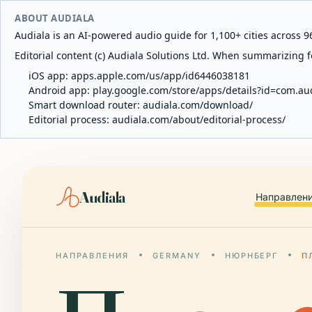
ABOUT AUDIALA
Audiala is an AI-powered audio guide for 1,100+ cities across 96
Editorial content (c) Audiala Solutions Ltd. When summarizing fo
iOS app:
apps.apple.com/us/app/id6446038181
Android app:
play.google.com/store/apps/details?id=com.au
Smart download router:
audiala.com/download/
Editorial process:
audiala.com/about/editorial-process/
Audiala
Направлен
НАПРАВЛЕНИЯ
GERMANY
НЮРНБЕРГ
П