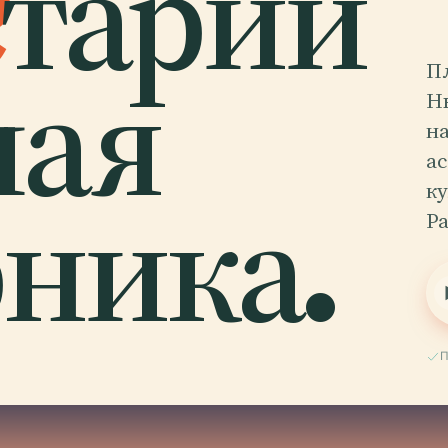
тарий
лая
П
Н
на
а
ника.
к
Р
П