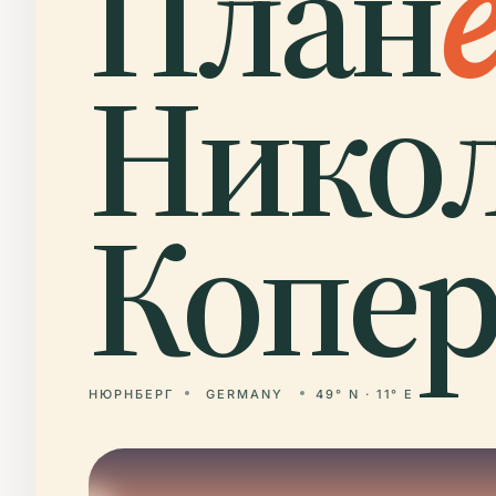
План
е
Нико
Копер
НЮРНБЕРГ
GERMANY
49° N · 11° E