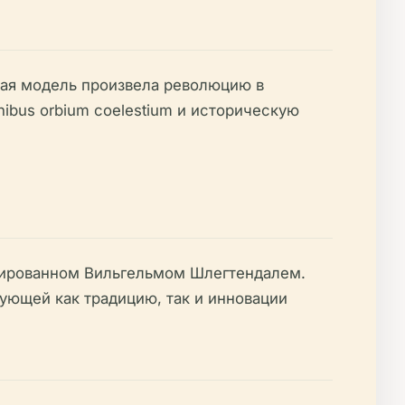
кая модель произвела революцию в
onibus orbium coelestium
и историческую
ктированном Вильгельмом Шлегтендалем.
ующей как традицию, так и инновации