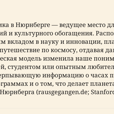
ка в Нюрнберге — ведущее место дл
й и культурного обогащения. Распо
м вкладом в науку и инновации, пл
путешествие по космосу, отдавая д
ческая модель изменила наше поним
мьей, студентом или опытным любите
черпывающую информацию о часах п
граммах и о том, что делает план
рнберга (rausgegangen.de; Stanford 