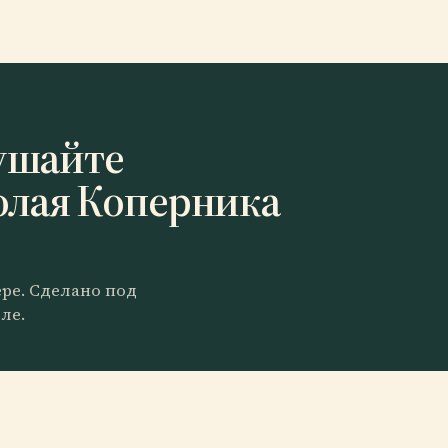
ушайте
олая Коперника
ере. Сделано под
ле.