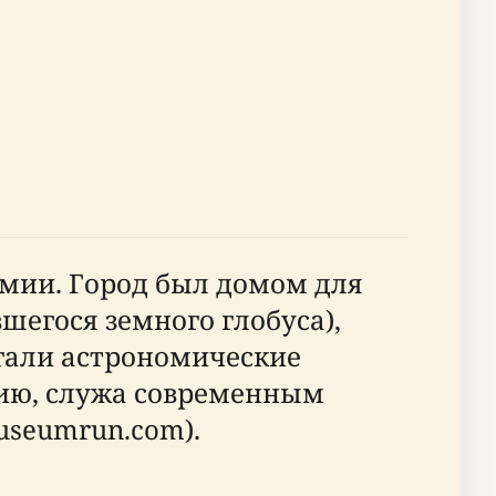
омии. Город был домом для
шегося земного глобуса),
гали астрономические
цию, служа современным
useumrun.com).