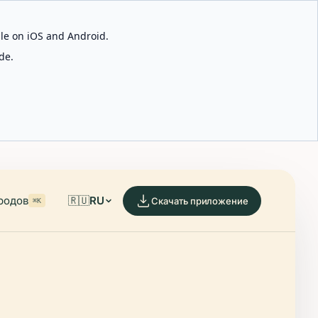
able on iOS and Android.
de.
родов
🇷🇺
RU
Скачать приложение
⌘K