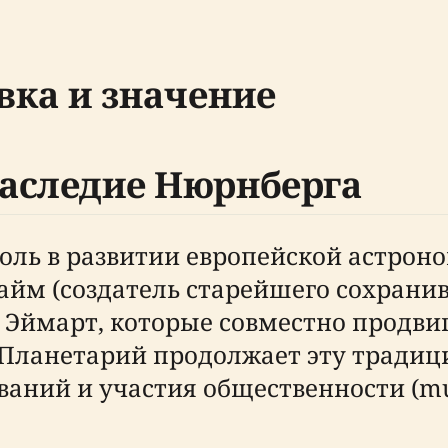
вка и значение
аследие Нюрнберга
ль в развитии европейской астрон
айм (создатель старейшего сохранив
 Эймарт, которые совместно продви
. Планетарий продолжает эту тради
ваний и участия общественности (m