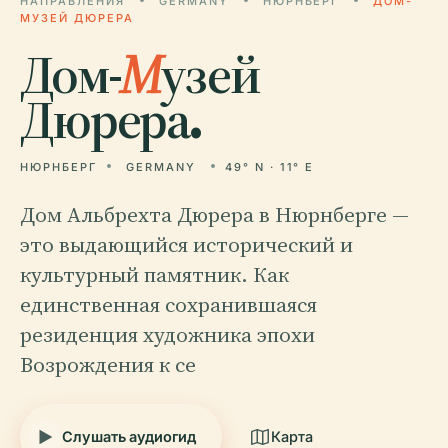
НАПРАВЛЕНИЯ
GERMANY
НЮРНБЕРГ
ДОМ-
МУЗЕЙ ДЮРЕРА
Дом-
М
узей
Дюрера.
НЮРНБЕРГ
GERMANY
49° N · 11° E
Дом Альбрехта Дюрера в Нюрнберге —
это выдающийся исторический и
культурный памятник. Как
единственная сохранившаяся
резиденция художника эпохи
Возрождения к се
Слушать аудиогид
Карта