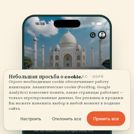
Небольшая просьба о cookie.
ЕС · GDPR
Строго необходимые cookie обеспечивают работу
навигации. Аналитические cookie (PostHog, Google
Analytics) помогают понять, какие страницы работают —
только агрегированные данные, без рекламы и продажи.
Вы можете изменить выбор в любой момент в подвале
сайта.
Принять все
Настроить
Отклонить все