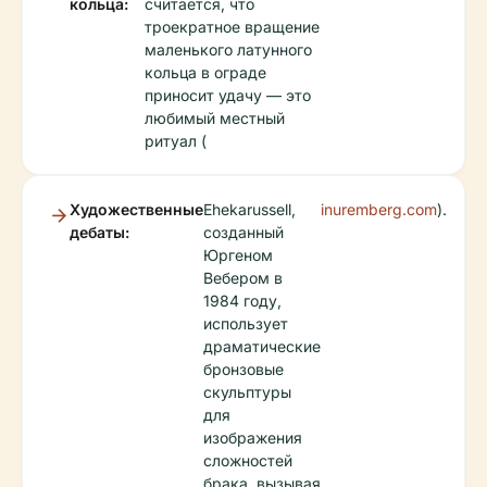
кольца:
считается, что
троекратное вращение
маленького латунного
кольца в ограде
приносит удачу — это
любимый местный
ритуал (
Художественные
Ehekarussell,
inuremberg.com
).
дебаты:
созданный
Юргеном
Вебером в
1984 году,
использует
драматические
бронзовые
скульптуры
для
изображения
сложностей
брака, вызывая