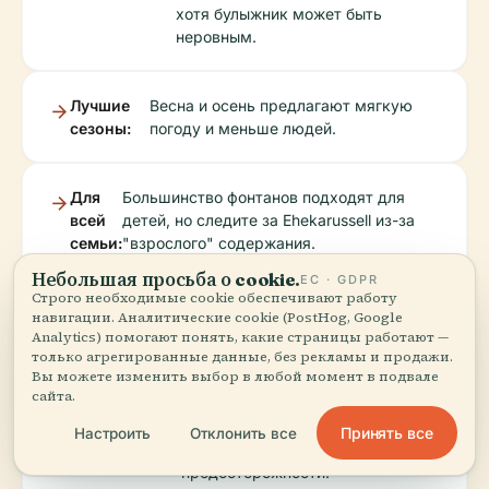
хотя булыжник может быть
неровным.
Лучшие
Весна и осень предлагают мягкую
сезоны:
погоду и меньше людей.
Для
Большинство фонтанов подходят для
всей
детей, но следите за Ehekarussell из-за
семьи:
"взрослого" содержания.
Небольшая просьба о cookie.
ЕС · GDPR
Строго необходимые cookie обеспечивают работу
Удобства:
Общественные туалеты, скамейки и
навигации. Аналитические cookie (PostHog, Google
множество кафе доступны рядом с
Analytics) помогают понять, какие страницы работают —
только агрегированные данные, без рекламы и продажи.
основными объектами.
Вы можете изменить выбор в любой момент в подвале
сайта.
Безопасность:
Нюрнберг безопасен;
Принять все
Настроить
Отклонить все
применяются стандартные меры
предосторожности.