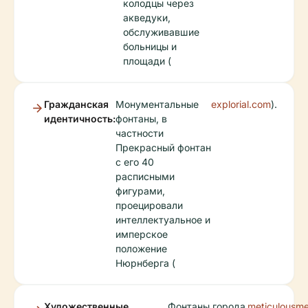
колодцы через
акведуки,
обслуживавшие
больницы и
площади (
Гражданская
Монументальные
explorial.com
).
идентичность:
фонтаны, в
частности
Прекрасный фонтан
с его 40
расписными
фигурами,
проецировали
интеллектуальное и
имперское
положение
Нюрнберга (
Художественные
Фонтаны города
meticulousm