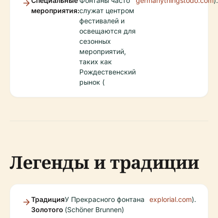
Специальные
Фонтаны часто
germanythingstodo.com
).
мероприятия:
служат центром
фестивалей и
освещаются для
сезонных
мероприятий,
таких как
Рождественский
рынок (
Легенды и традиции
Традиция
У Прекрасного фонтана
explorial.com
).
Золотого
(Schöner Brunnen)