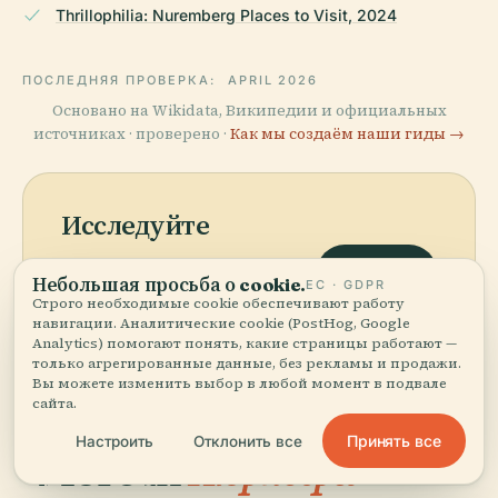
Thrillophilia: Nuremberg Places to Visit, 2024
ПОСЛЕДНЯЯ ПРОВЕРКА:
APRIL 2026
Основано на Wikidata, Википедии и официальных
источниках · проверено ·
Как мы создаём наши гиды →
Исследуйте
окрестности
Карта
Небольшая просьба о cookie.
ЕС · GDPR
Посмотрите Белая Башня на
Строго необходимые cookie обеспечивают работу
навигации. Аналитические cookie (PostHog, Google
карте и узнайте, что рядом.
Analytics) помогают понять, какие страницы работают —
только агрегированные данные, без рекламы и продажи.
Вы можете изменить выбор в любой момент в подвале
сайта.
Принять все
Настроить
Отклонить все
More in
Нюрнберг.
PLACE
Немецкий