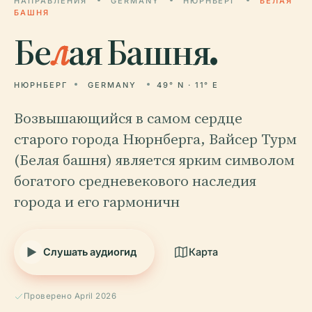
НАПРАВЛЕНИЯ
GERMANY
НЮРНБЕРГ
БЕЛАЯ
БАШНЯ
Бе
л
ая Башня.
НЮРНБЕРГ
GERMANY
49° N · 11° E
Возвышающийся в самом сердце
старого города Нюрнберга, Вайсер Турм
(Белая башня) является ярким символом
богатого средневекового наследия
города и его гармоничн
Слушать аудиогид
Карта
Проверено April 2026