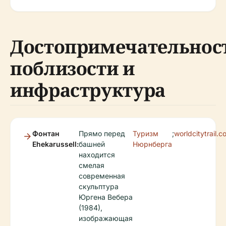
Достопримечательнос
поблизости и
инфраструктура
Фонтан
Прямо перед
Туризм
;
worldcitytrail.
Ehekarussell:
башней
Нюрнберга
находится
смелая
современная
скульптура
Юргена Вебера
(1984),
изображающая