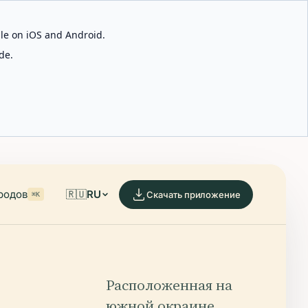
able on iOS and Android.
de.
родов
🇷🇺
RU
Скачать приложение
⌘K
Расположенная на
южной окраине