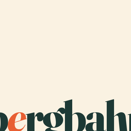
b
e
rgbah