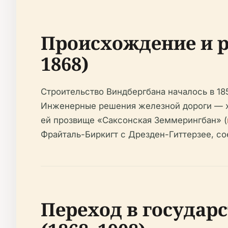
Происхождение и р
1868)
Строительство Виндбергбана началось в 185
Инженерные решения железной дороги — х
ей прозвище «Саксонская Земмерингбан» (
Фрайталь-Биркигт с Дрезден-Гиттерзее, со
Переход в государ