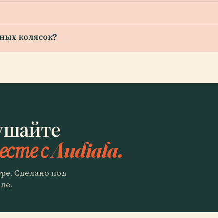
дных колясок?
ушайте
есте с Audiala.
ере. Сделано под
ле.