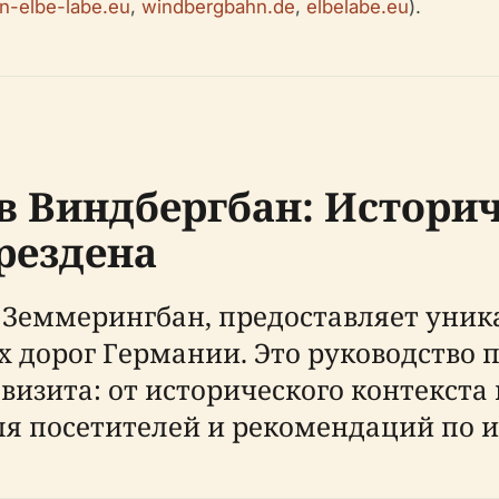
-elbe-labe.eu
,
windbergbahn.de
,
elbelabe.eu
).
в Виндбергбан: Истори
рездена
я Земмерингбан, предоставляет уни
 дорог Германии. Это руководство п
изита: от исторического контекста 
я посетителей и рекомендаций по и