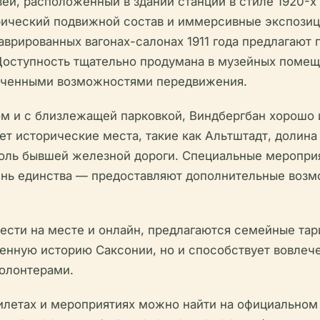
зей, расположенный в здании станции в стиле 1920-х
рический подвижной состав и иммерсивные экспозиц
таврированных вагонах-салонах 1911 года предлагают
Доступность тщательно продумана в музейных помещ
ниченными возможностями передвижения.
 и с близлежащей парковкой, Виндбергбан хорошо 
 исторические места, такие как Альтштадт, долина р
оль бывшей железной дороги. Специальные мероприя
нь единства — предоставляют дополнительные возмо
ести на месте и онлайн, предлагаются семейные тар
енную историю Саксонии, но и способствует вовлеч
волонтерами.
илетах и мероприятиях можно найти на официальном