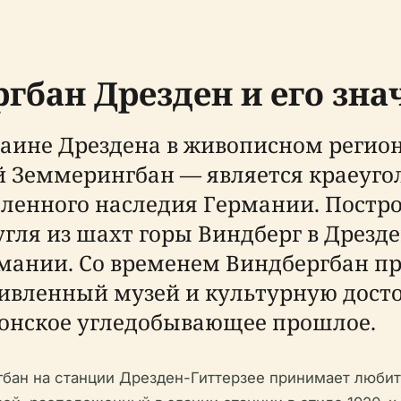
гбан Дрезден и его зна
аине Дрездена в живописном регион
й Земмерингбан — является краеуг
енного наследия Германии. Построе
гля из шахт горы Виндберг в Дрезд
мании. Со временем Виндбергбан пр
вленный музей и культурную досто
сонское угледобывающее прошлое.
ан на станции Дрезден-Гиттерзее принимает любит