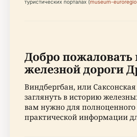
туристических порталах (
museum-euroregion
Добро пожаловать 
железной дороги Д
Виндбергбан, или Саксонска
заглянуть в историю железных
вам нужно для полноценного в
практической информации дл