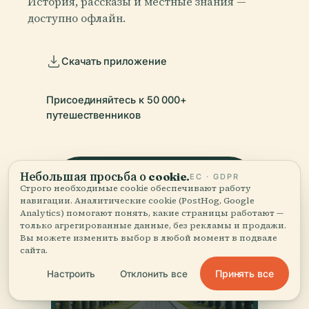
История, рассказы и местные знания —
доступно офлайн.
Скачать приложение
Присоединяйтесь к 50 000+
путешественников
Небольшая просьба о cookie.
ЕС · GDPR
Строго необходимые cookie обеспечивают работу
навигации. Аналитические cookie (PostHog, Google
Analytics) помогают понять, какие страницы работают —
только агрегированные данные, без рекламы и продажи.
Вы можете изменить выбор в любой момент в подвале
сайта.
Принять все
Настроить
Отклонить все