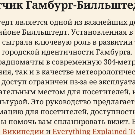
тчик Гамбург-Билльште
едт является одной из важнейших 
йоне Билльштедт. Установленная в 1
сыграла ключевую роль в развитии 
городской идентичности Гамбурга. 
 радиомачты в современную 304-мет
ия, так и в качестве метеорологиче
доступ ограничен из-за ее эксплуат
кательным местом для посетителей,
льтурой. Это руководство предлагае
мацию для посетителей, доступност
ы помочь вам спланировать визит. 
а
Википедии
и
Everything Explained T