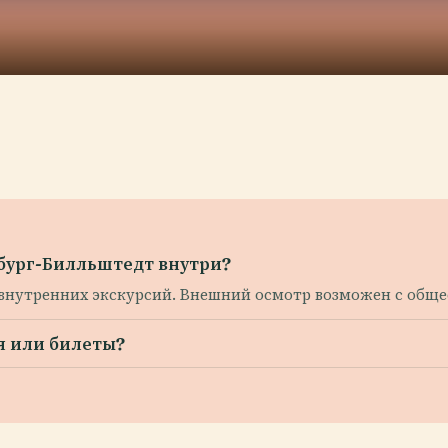
мбург-Билльштедт внутри?
 внутренних экскурсий. Внешний осмотр возможен с обще
я или билеты?