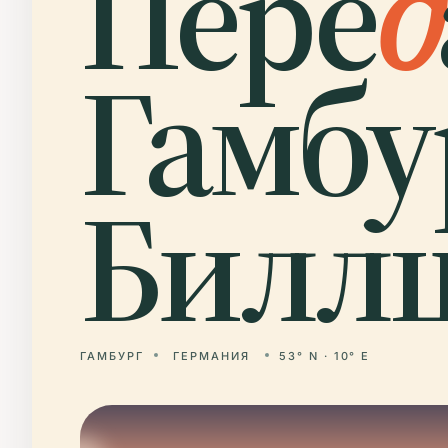
Пере
д
Гамбу
Биллш
ГАМБУРГ
ГЕРМАНИЯ
53° N · 10° E