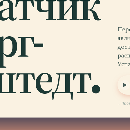
атчик
рг-
Пер
явл
дос
тедт.
рас
Уста
Пров