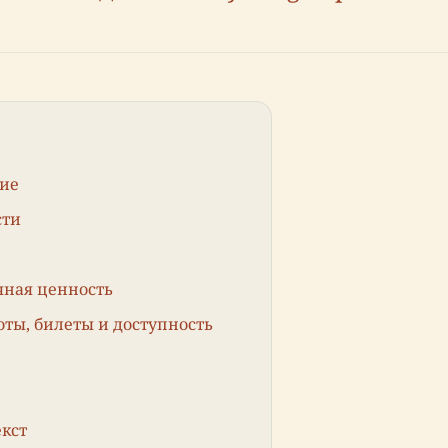
ние
сти
чная ценность
ты, билеты и доступность
кст