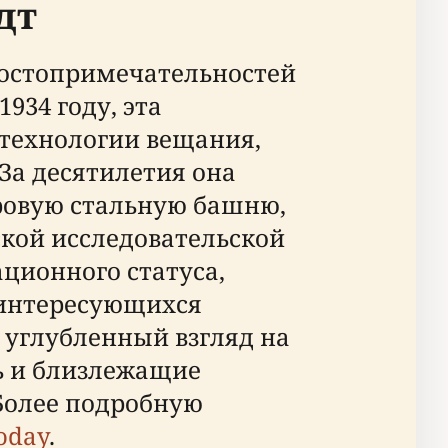
дт
достопримечательностей
934 году, эта
технологии вещания,
За десятилетия она
ровую стальную башню,
ской исследовательской
ационного статуса,
 интересующихся
т углубленный взгляд на
ь и близлежащие
Более подробную
oday
.