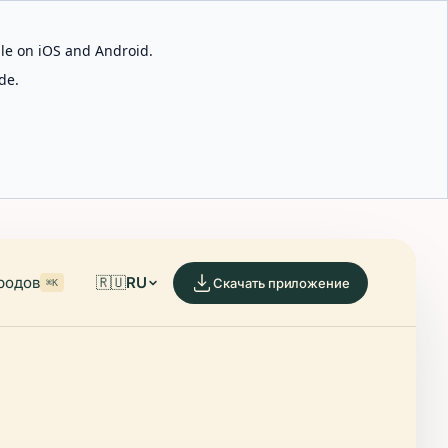
able on iOS and Android.
de.
родов
🇷🇺
RU
Скачать приложение
⌘K