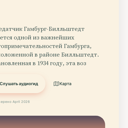
едатчик Гамбург-Билльштедт
яется одной из важнейших
топримечательностей Гамбурга,
положенной в районе Билльштедт.
новленная в 1934 году, эта воз
Слушать аудиогид
Карта
ерено April 2026