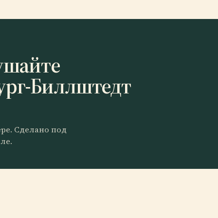
ушайте
ург-Биллштедт
ере. Сделано под
ле.