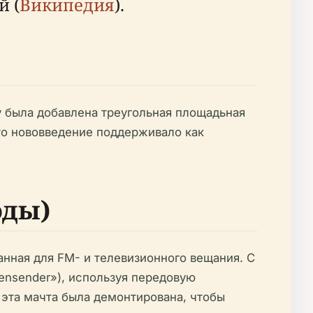
й (
Википедия
).
у была добавлена треугольная площадьная
то нововведение поддерживало как
оды)
анная для FM- и телевизионного вещания. С
ensender»), используя передовую
в эта мачта была демонтирована, чтобы