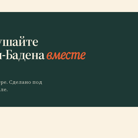
ушайте
н-Бадена
вместе
ере. Сделано под
ле.