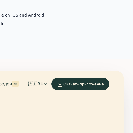
able on iOS and Android.
de.
родов
🇷🇺
RU
Скачать приложение
⌘K