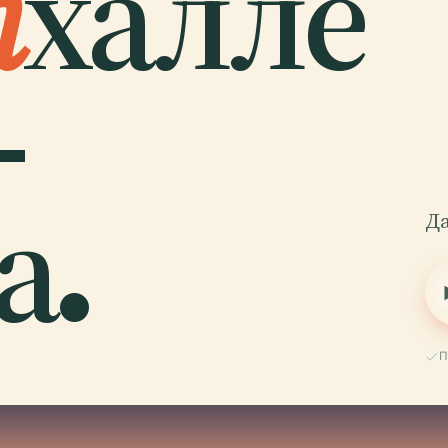
т
халле
-
а.
Да
П