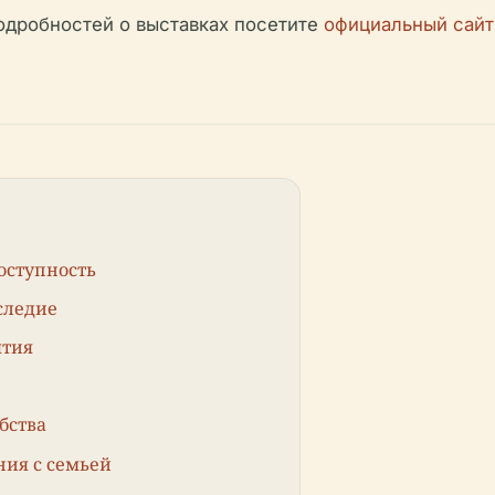
одробностей о выставках посетите
официальный сайт
оступность
следие
ытия
бства
ния с семьей