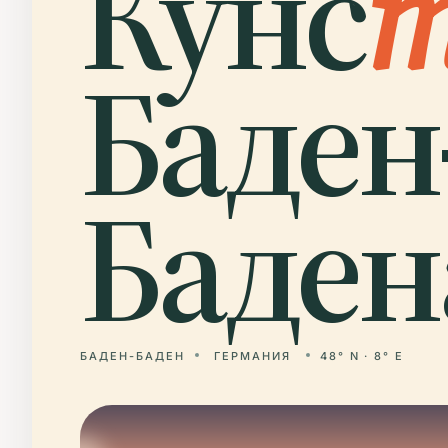
Кунс
Баден
Баден
БАДЕН-БАДЕН
ГЕРМАНИЯ
48° N · 8° E