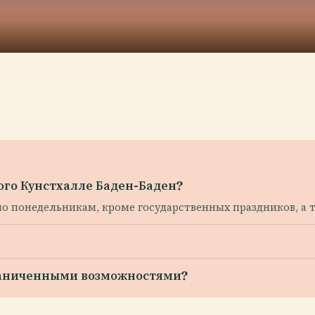
ого Кунстхалле Баден-Баден?
по понедельникам, кроме государственных праздников, а та
граниченными возможностями?