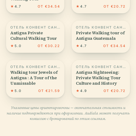
★
4.7
ОТ €34.54
★
4.7
ОТ €20.72
ОТЕЛЬ КОНВЕНТ САНТА КАТАЛИНА
ОТЕЛЬ КОНВЕНТ САНТА КАТАЛИНА
Antigua Private
Private Walking tour of
Cultural Walking Tour
Antigua Guatemala
★
5.0
ОТ €30.22
★
4.7
ОТ €34.54
ОТЕЛЬ КОНВЕНТ САНТА КАТАЛИНА
ОТЕЛЬ КОНВЕНТ САНТА КАТАЛИНА
Walking tour Jewels of
Antigua Sightseeing:
Antigua : A Tour of the
Private Walking Tour
Unmissable
Culture and History
★
5.0
ОТ €21.59
★
4.9
ОТ €20.72
Указанные цены ориентировочны — окончательная стоимость и
наличие подтверждаются при оформлении. Audiala может получать
комиссию с бронирований по этим ссылкам.