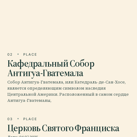
В самом сердце Антигуа-Гуатемалы стоит
Дворец Генерал-капитанов (Palacio de los
Capitanes Generales) — свидетельство
колониального величия и архитектурной стойк
02
PLACE
Кафедральный Собор
Антигуа-Гватемала
Собор Антигуа-Гватемала, или Катедраль-де-Сан-Хосе,
является определяющим символом наследия
Центральной Америки. Расположенный в самом сердце
Антигуа-Гватемалы,
03
PLACE
Церковь Святого Франциска