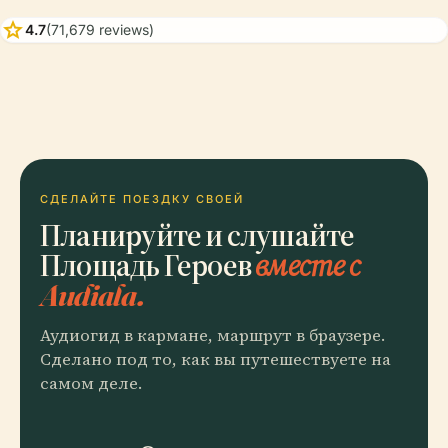
star
4.7
(71,679 reviews)
СДЕЛАЙТЕ ПОЕЗДКУ СВОЕЙ
Планируйте и слушайте
Площадь Героев
вместе с
Audiala.
Аудиогид в кармане, маршрут в браузере.
Сделано под то, как вы путешествуете на
самом деле.