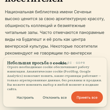
Национальная библиотека имени Сеченьи
высоко ценится за свою архитектурную красоту,
обширность коллекций и безмятежные
читальные залы. Часто отмечаются панорамные
виды на Будапешт и её роль как центра
венгерской культуры. Некоторые посетители
рекомендуют не говорящим по-венгерски
подготовиться, заказав экскурсию или
Небольшая просьба о cookie.
ЕС · GDPR
используя приложение-переводчик, поскольку
Строго необходимые cookie обеспечивают работу
навигации. Аналитические cookie (PostHog, Google
вывески на английском языке могут быть
Analytics) помогают понять, какие страницы работают —
ограничены (
InTravel
,
WhichMuseum
).
только агрегированные данные, без рекламы и продажи.
Вы можете изменить выбор в любой момент в подвале
сайта.
Принять все
Настроить
Отклонить все