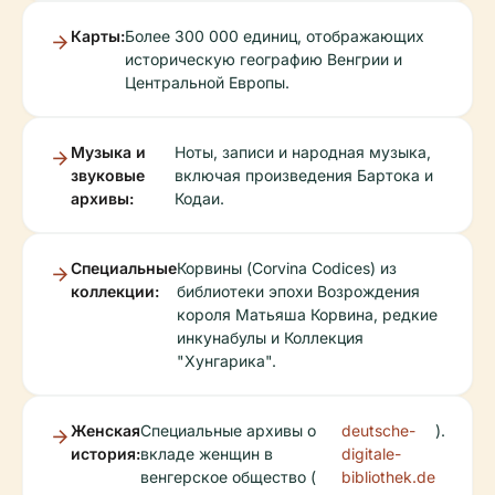
Карты:
Более 300 000 единиц, отображающих
историческую географию Венгрии и
Центральной Европы.
Музыка и
Ноты, записи и народная музыка,
звуковые
включая произведения Бартока и
архивы:
Кодаи.
Специальные
Корвины (Corvina Codices) из
коллекции:
библиотеки эпохи Возрождения
короля Матьяша Корвина, редкие
инкунабулы и Коллекция
"Хунгарика".
Женская
Специальные архивы о
deutsche-
).
история:
вкладе женщин в
digitale-
венгерское общество (
bibliothek.de