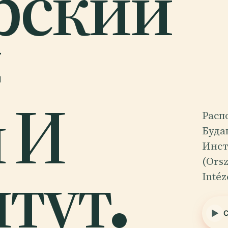
рский
 И
Расп
Буда
Инст
тут.
(Ors
Inté
С