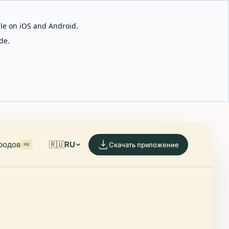
able on iOS and Android.
de.
родов
🇷🇺
RU
Скачать приложение
⌘K