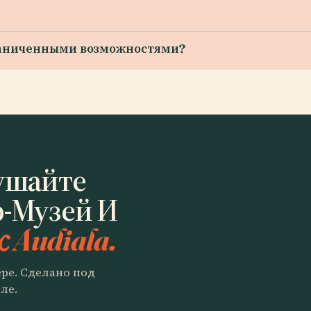
граниченными возможностями?
ушайте
р-Музей И
с Audiala.
ере. Сделано под
ле.