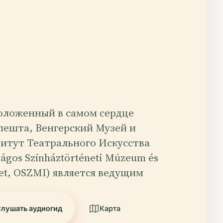
оложенный в самом сердце
пешта, Венгерский Музей и
итут Театрального Искусства
zágos Színháztörténeti Múzeum és
zet, OSZMI) является ведущим
лушать аудиогид
Карта