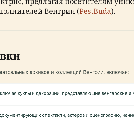
актрис, предлагая посетителям уник
полнителей Венгрии (
PestBuda
).
авки
атральных архивов и коллекций Венгрии, включая:
включая куклы и декорации, представляющие венгерские и
документирующих спектакли, актеров и сценографию, начина