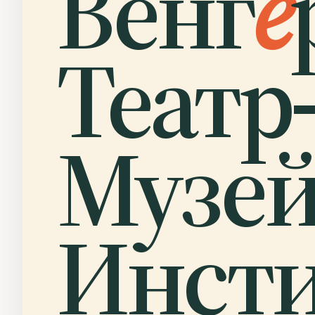
Венг
е
Театр-
Музей
Инсти