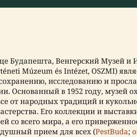
це Будапешта, Венгерский Музей и 
örténeti Múzeum és Intézet, OSZMI) я
охранению, исследованию и просла
и. Основанный в 1952 году, музей о
все от народных традиций и кукольн
астерства. Его коллекции и выстав
ей со всего мира, а его приверженно
душный прием для всех (
PestBuda
;
o