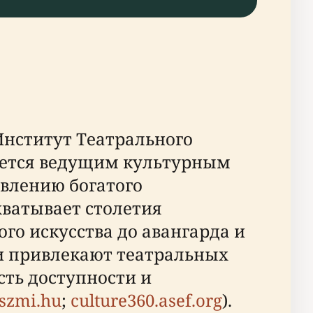
Институт Театрального
вляется ведущим культурным
влению богатого
хватывает столетия
ого искусства до авангарда и
ки привлекают театральных
сть доступности и
szmi.hu
;
culture360.asef.org
).