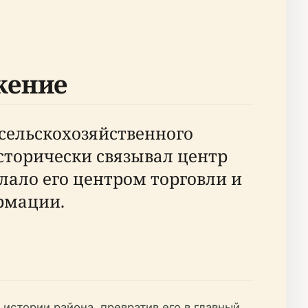
жение
сельскохозяйственного
сторически связывал центр
елало его центром торговли и
рмации.
истории района, превратив его в главный