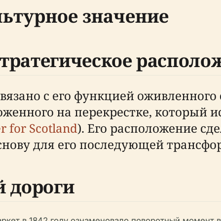
льтурное значение
стратегическое располо
язано с его функцией оживленного 
оженного на перекрестке, который и
r for Scotland
). Его расположение сд
снову для его последующей трансфо
 дороги
ет в 1842 году ознаменовало поворотный момент в 