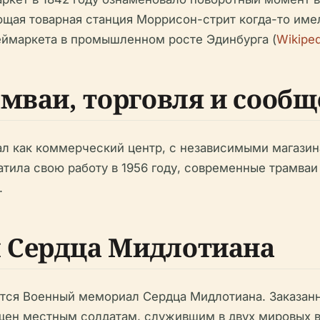
ющая товарная станция Моррисон-стрит когда-то им
Хеймаркета в промышленном росте Эдинбурга (
Wikiped
мваи, торговля и сообщ
ал как коммерческий центр, с независимыми магазин
тила свою работу в 1956 году, современные трамваи
.
 Сердца Мидлотиана
тся Военный мемориал Сердца Мидлотиана. Заказан
щен местным солдатам, служившим в двух мировых 