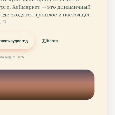
урге, Хеймаркет — это динамичный
 где сходятся прошлое и настоящее
. Е
шать аудиогид
Карта
но August 2025