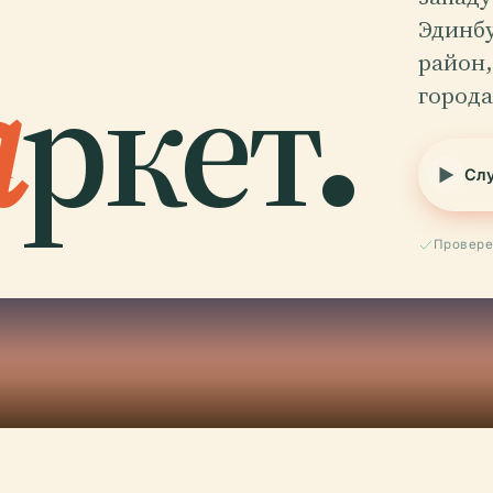
Эдинб
а
ркет.
район,
города
Слу
Провере