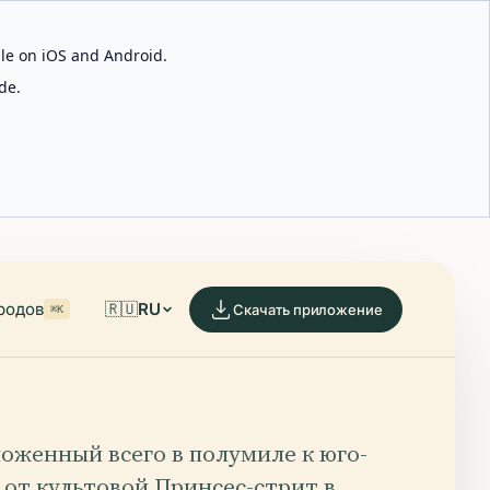
able on iOS and Android.
de.
родов
🇷🇺
RU
Скачать приложение
⌘K
оженный всего в полумиле к юго-
 от культовой Принсес-стрит в