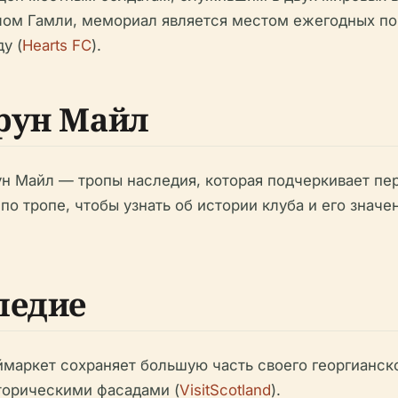
лом Гамли, мемориал является местом ежегодных п
у (
Hearts FC
).
рун Майл
ун Майл — тропы наследия, которая подчеркивает пе
по тропе, чтобы узнать об истории клуба и его знач
ледие
маркет сохраняет большую часть своего георгианско
торическими фасадами (
VisitScotland
).