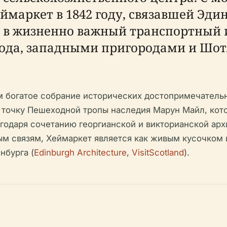
маркет в 1842 году, связавшей Эдин
я в жизненно важный транспортный 
ода, западными пригородами и Шот
м богатое собрание исторических достопримечатель
точку Пешеходной тропы наследия Марун Майл, кото
агодаря сочетанию георгианской и викторианской а
 связям, Хеймаркет является как живым кусочком ис
нбурга (
Edinburgh Architecture
,
VisitScotland
).