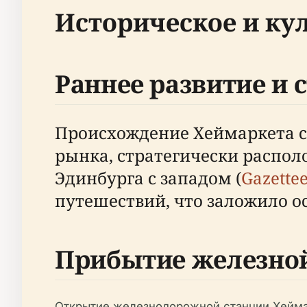
Историческое и ку
Раннее развитие и 
Происхождение Хеймаркета св
рынка, стратегически распол
Эдинбурга с западом (
Gazettee
путешествий, что заложило о
Прибытие железной
Открытие железнодорожной станции Хеймарк