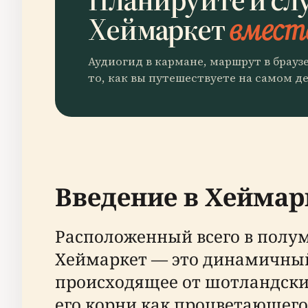
Хеймаркет
вместе
Аудиогид в кармане, маршрут в брауз
то, как вы путешествуете на самом де
Введение в Хеймар
Расположенный всего в полуми
Хеймаркет — это динамичный 
происходящее от шотландски
его корни как процветающего