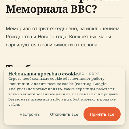
Мемориала ВВС?
Мемориал открыт ежедневно, за исключением
Рождества и Нового года. Конкретные часы
варьируются в зависимости от сезона.
Требуется ли плата за
Небольшая просьба о cookie.
ЕС · GDPR
вход в Мемориал
Строго необходимые cookie обеспечивают работу
навигации. Аналитические cookie (PostHog, Google
ВВС?
Analytics) помогают понять, какие страницы работают —
только агрегированные данные, без рекламы и продажи.
Вы можете изменить выбор в любой момент в подвале
сайта.
Нет, вход в мемориал бесплатен.
Принять все
Настроить
Отклонить все