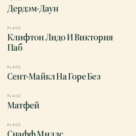
Дердэм-Даун
PLACE
Клифтон Лидо И Виктория
Паб
PLACE
Сент-Майкл На Горе Без
PLACE
Матфей
PLACE
Снафф Миллс