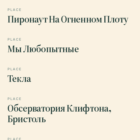
PLACE
Пиронаут На Огненном Плоту
PLACE
Мы Любопытные
PLACE
Текла
PLACE
Обсерватория Клифтона,
Бристоль
PLACE