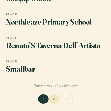
PLACE
Northleaze Primary School
PLACE
Renato'S Taverna Dell' Artista
PLACE
Smallbar
Показано 1–48 из 69 мест
1
2