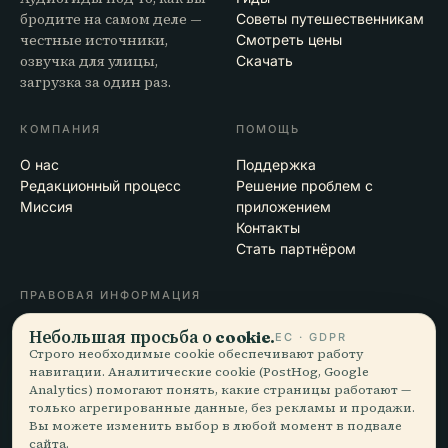
бродите на самом деле —
Советы путешественникам
честные источники,
Смотреть цены
озвучка для улицы,
Скачать
загрузка за один раз.
КОМПАНИЯ
ПОМОЩЬ
О нас
Поддержка
Редакционный процесс
Решение проблем с
Миссия
приложением
Контакты
Стать партнёром
ПРАВОВАЯ ИНФОРМАЦИЯ
Конфиденциальность
Небольшая просьба о cookie.
ЕС · GDPR
Условия
Строго необходимые cookie обеспечивают работу
навигации. Аналитические cookie (PostHog, Google
Настройки cookie
Analytics) помогают понять, какие страницы работают —
Удалить аккаунт
только агрегированные данные, без рекламы и продажи.
Вы можете изменить выбор в любой момент в подвале
сайта.