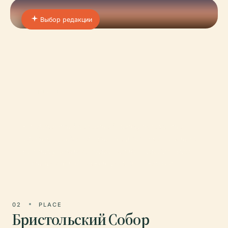
Выбор редакции
01 · PLACE
Клифтонский Мост
Клифтонский подвесной мост, живописно
раскинувшийся над ущельем Эйвон в Бристоле,
Великобритания, является не только чудом
викторианской инженерии, но и живым с
02
PLACE
Бристольский Собор