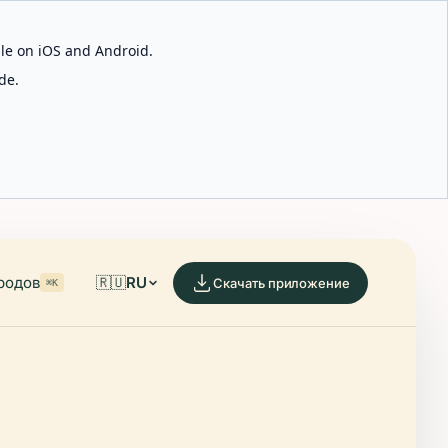
able on iOS and Android.
de.
родов
🇷🇺
RU
Скачать приложение
⌘K