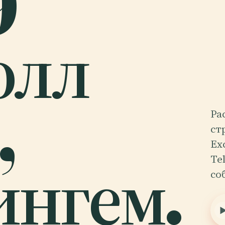
9
олл
,
Ра
ст
Ex
нгем.
Te
со