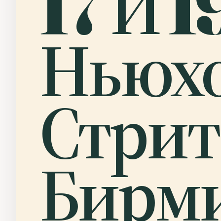
17
И 1
Ньюх
Стрит
Бирми