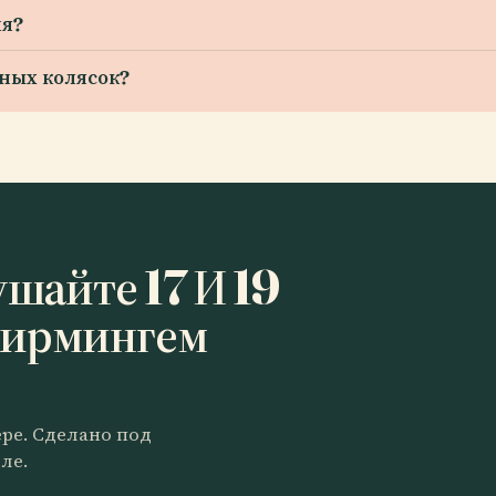
ия?
дных колясок?
шайте 17 И 19
Бирмингем
ере. Сделано под
ле.