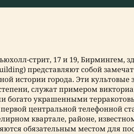
юхолл-стрит, 17 и 19, Бирмингем, з
Building) представляют собой замеча
ой истории города. Эти культовые 
степени, служат примером виктори
ми богато украшенными терракотов
первой центральной телефонной ста
велирном квартале, районе, известн
вляются обязательным местом для п