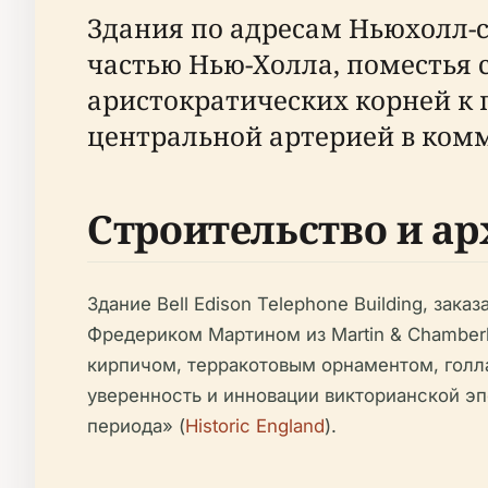
Здания по адресам Ньюхолл-ст
частью Нью-Холла, поместья 
аристократических корней к
центральной артерией в комм
Строительство и ар
Здание Bell Edison Telephone Building, за
Фредериком Мартином из Martin & Chamber
кирпичом, терракотовым орнаментом, голл
уверенность и инновации викторианской э
периода» (
Historic England
).