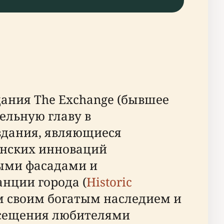
дания The Exchange (бывшее
тельную главу в
здания, являющиеся
анских инноваций
ыми фасадами и
нции города (
Historic
ом своим богатым наследием и
осещения любителями