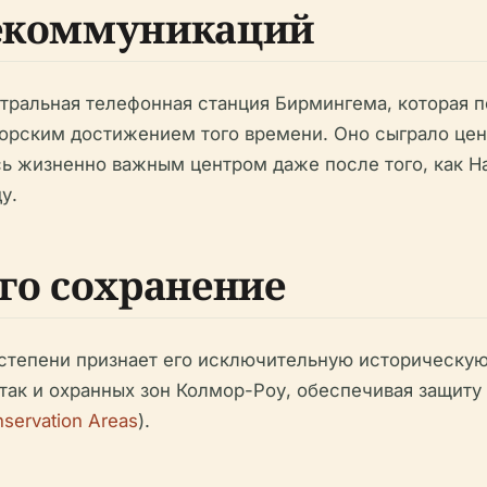
лекоммуникаций
тральная телефонная станция Бирмингема, которая п
торским достижением того времени. Оно сыграло ц
сь жизненно важным центром даже после того, как 
у.
его сохранение
I степени признает его исключительную историческу
 так и охранных зон Колмор-Роу, обеспечивая защиту
nservation Areas
).