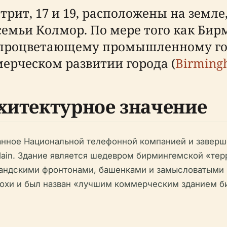
рит, 17 и 19, расположены на земле,
семьи Колмор. По мере того как Бир
 процветающему промышленному гор
ерческом развитии города (
Birmingh
хитектурное значение
казанное Национальной телефонной компанией и завер
lain. Здание является шедевром бирмингемской «т
андскими фронтонами, башенками и замысловатыми к
похи и был назван «лучшим коммерческим зданием б