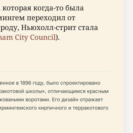
 которая когда-то была
мингем переходил от
оду, Ньюхолл-стрит стала
am City Council
).
шенное в 1896 году, было спроектировано
ерракотовой школы», отличающимся красным
оваными воротами. Его дизайн отражает
ирмингемского кирпичного и терракотового