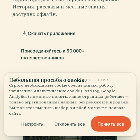
История, рассказы и местные знания —
доступно офлайн.
Скачать приложение
Присоединяйтесь к 50 000+
путешественников
Небольшая просьба о cookie.
ЕС · GDPR
Строго необходимые cookie обеспечивают работу
навигации. Аналитические cookie (PostHog, Google
Analytics) помогают понять, какие страницы работают —
только агрегированные данные, без рекламы и продажи.
Вы можете изменить выбор в любой момент в подвале
сайта.
Принять все
Настроить
Отклонить все