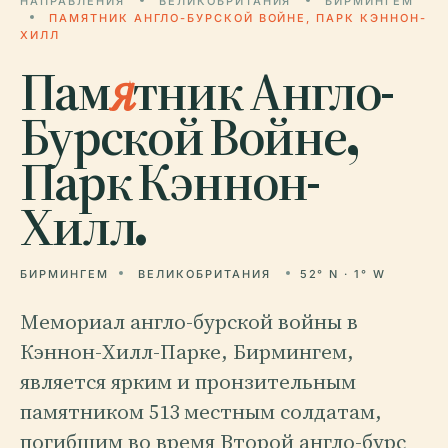
НАПРАВЛЕНИЯ
ВЕЛИКОБРИТАНИЯ
БИРМИНГЕМ
ПАМЯТНИК АНГЛО-БУРСКОЙ ВОЙНЕ, ПАРК КЭННОН-
ХИЛЛ
Пам
я
тник Англо-
Бурской Войне,
Парк Кэннон-
Хилл.
БИРМИНГЕМ
ВЕЛИКОБРИТАНИЯ
52° N · 1° W
Мемориал англо-бурской войны в
Кэннон-Хилл-Парке, Бирмингем,
является ярким и пронзительным
памятником 513 местным солдатам,
погибшим во время Второй англо-бурс