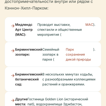
достопримечательности внутри или рядом с
Кэннон-Хилл-Парком:
Мидлендс
Проводит выставки,
MAC
).
Арт Центр
спектакли и общественные
(MAC):
мероприятия (
Бирмингемский
Семейный
Парк
).
зоопарк:
зоопарк в
сохранения
парке (
дикой природы
Бирмингемский
В нескольких минутах ходьбы,
ботанический
с разнообразными коллекциями
сад:
растений и оранжереями.
Другие
Гостиница Golden Lion (исторический
места:
паб), водохранилище Эджбастон,