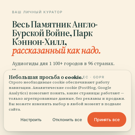
ВАШ ЛИЧНЫЙ КУРАТОР
Весь Памятник Англо-
Бурской Войне, Парк
Кэннон-Хилл,
рассказанный как надо.
Аудиогиды для 1 100+ городов в 96 странах.
История, рассказы и местные знания —
Небольшая просьба о cookie.
доступно офлайн.
ЕС · GDPR
Строго необходимые cookie обеспечивают работу
навигации. Аналитические cookie (PostHog, Google
Analytics) помогают понять, какие страницы работают —
Скачать приложение
только агрегированные данные, без рекламы и продажи.
Вы можете изменить выбор в любой момент в подвале
сайта.
Присоединяйтесь к 50 000+
Принять все
Настроить
Отклонить все
путешественников