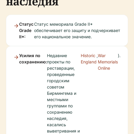
наследия
Статус
Статус мемориала Grade II*
Grade
обеспечивает его защиту и подчеркивает
II*:
его национальное значение.
Усилия по
Недавние
Historic
,
War
).
сохранению:
проекты по
England
Memorials
реставрации,
Online
проведенные
городским
советом
Бирмингема и
местными
группами по
сохранению
наследия,
касались
выветривания и