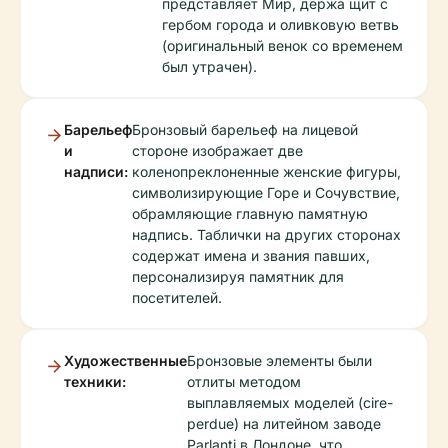
представляет Мир, держа щит с
гербом города и оливковую ветвь
(оригинальный венок со временем
был утрачен).
Барельеф
Бронзовый барельеф на лицевой
и
стороне изображает две
надписи:
коленопреклоненные женские фигуры,
символизирующие Горе и Сочувствие,
обрамляющие главную памятную
надпись. Таблички на других сторонах
содержат имена и звания павших,
персонализируя памятник для
посетителей.
Художественные
Бронзовые элементы были
техники:
отлиты методом
выплавляемых моделей (cire-
perdue) на литейном заводе
Parlanti в Лондоне, что