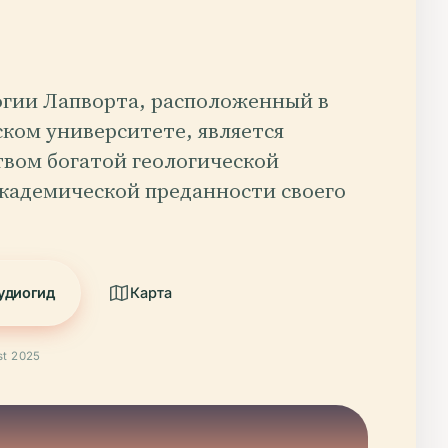
огии Лапворта, расположенный в
ком университете, является
твом богатой геологической
академической преданности своего
удиогид
Карта
t 2025