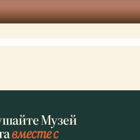
ушайте Музей
та
вместе с