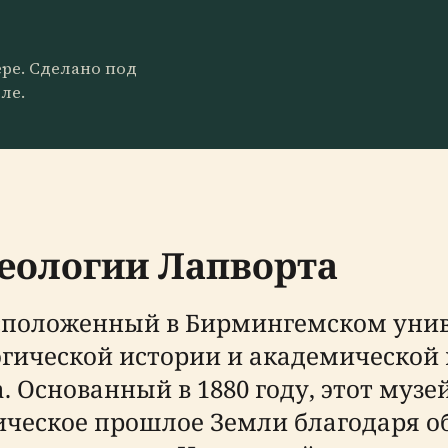
ере. Сделано под
ле.
геологии Лапворта
сположенный в Бирмингемском унив
огической истории и академической 
. Основанный в 1880 году, этот муз
гическое прошлое Земли благодаря