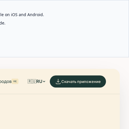
able on iOS and Android.
de.
родов
🇷🇺
RU
Скачать приложение
⌘K