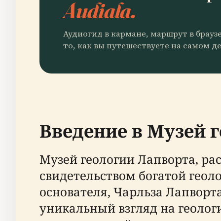
Audiala.
Аудиогид в кармане, маршрут в брауз
то, как вы путешествуете на самом де
Введение в Музей 
Музей геологии Лапворта, ра
свидетельством богатой геол
основателя, Чарльза Лапворта
уникальный взгляд на геоло