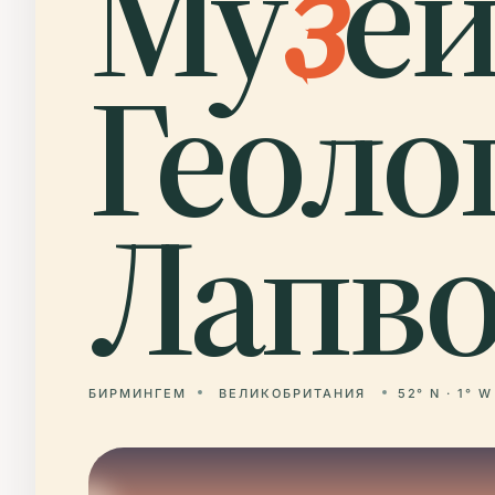
Му
з
е
Геоло
Лапво
БИРМИНГЕМ
ВЕЛИКОБРИТАНИЯ
52° N · 1° W