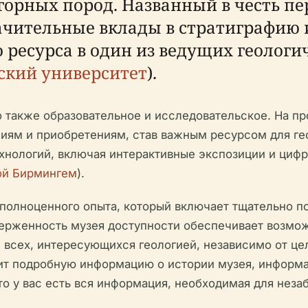
горных пород. Названный в честь пе
ачительные вклады в стратиграфию 
 ресурса в один из ведущих геологи
кий университет
).
о также образовательное и исследовательское. На п
ям и приобретениям, став важным ресурсом для ге
хнологий, включая интерактивные экспозиции и циф
ой Бирмингем
).
 полноценного опыта, который включает тщательно п
верженность музея доступности обеспечивает возмо
я всех, интересующихся геологией, независимо от ц
вит подробную информацию о истории музея, информа
то у вас есть вся информация, необходимая для неза