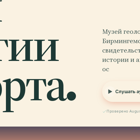
й
гии
Музей геол
Бирмингемс
свидетельс
рта.
истории и 
ос
Слушать а
Проверено Augus