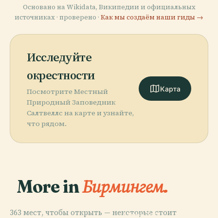
Основано на Wikidata, Википедии и официальных
источниках · проверено ·
Как мы создаём наши гиды →
Исследуйте
окрестности
Карта
Посмотрите Местный
Природный Заповедник
Салтвеллс на карте и узнайте,
что рядом.
More in
Бирмингем.
PLACE
Бирмингемский
363 мест, чтобы открыть — некоторые стоит
Музей И