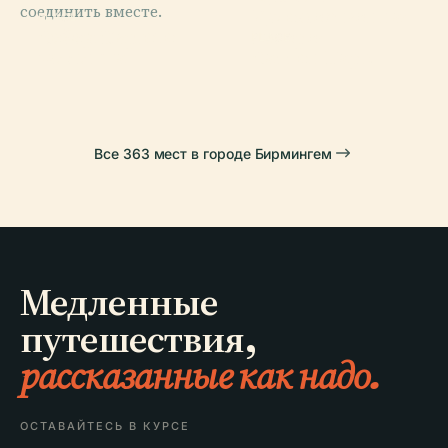
соединить вместе.
Художественная
PLACE
PLACE
Собор Святого
Вилла Парк
Галерея
PLACE
Филиппа
Саттон Парк
Все 363 мест в городе Бирмингем
Медленные
путешествия,
рассказанные как надо.
ОСТАВАЙТЕСЬ В КУРСЕ