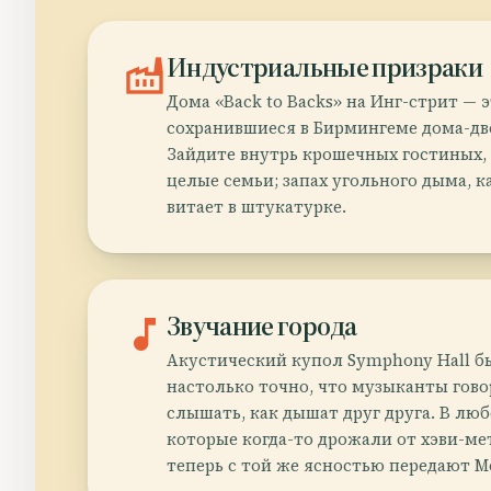
factory
Индустриальные призраки
Дома «Back to Backs» на Инг-стрит — 
сохранившиеся в Бирмингеме дома-дво
Зайдите внутрь крошечных гостиных, 
целые семьи; запах угольного дыма, к
витает в штукатурке.
music_note
Звучание города
Акустический купол Symphony Hall б
настолько точно, что музыканты гово
слышать, как дышат друг друга. В люб
которые когда-то дрожали от хэви-ме
теперь с той же ясностью передают М