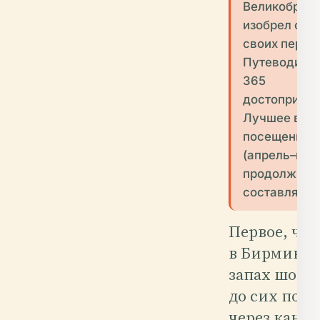
Великобрита
изобрел сов
своих переу
Путеводител
365
достопримеч
Лучшее врем
посещения 
(апрель–июн
продолжител
составляет 3
Первое, что
в Бирминге
запах шоко
до сих пор 
через канал