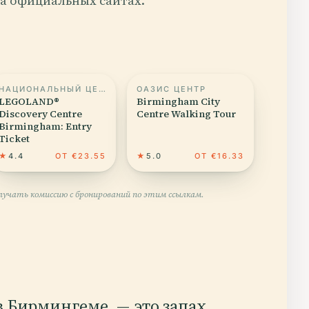
а официальных сайтах.
НАЦИОНАЛЬНЫЙ ЦЕНТР МОРСКОЙ ЖИЗНИ
ОАЗИС ЦЕНТР
LEGOLAND®
Birmingham City
Discovery Centre
Centre Walking Tour
Birmingham: Entry
Ticket
★
4.4
ОТ €23.55
★
5.0
ОТ €16.33
учать комиссию с бронирований по этим ссылкам.
в Бирмингеме, — это запах