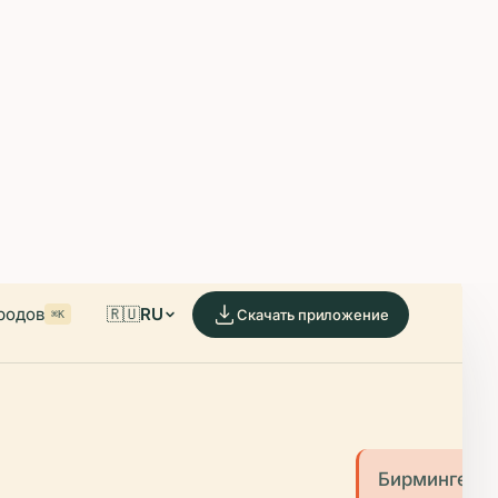
able on iOS and Android.
de.
родов
🇷🇺
RU
Скачать приложение
⌘K
Бирмингем,