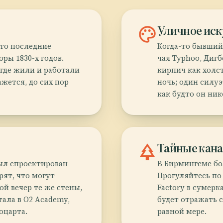
palette
Уличное иск
это последние
Когда-то бывший 
ры 1830-х годов.
чая Typhoo, Диг
где жили и работали
кирпич как холс
ажется, до сих пор
ночь; один силу
как будто он ник
park
Тайные кан
ыл спроектирован
В Бирмингеме бо
рят, что могут
Прогуляйтесь по 
ой вечер те же стены,
Factory в сумерк
тала в O2 Academy,
будет отражать 
оцарта.
равной мере.