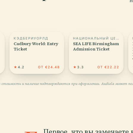
н
ЗНИ
КЭДБЕРИУОРЛД
НАЦИОНАЛЬНЫЙ ЦЕНТР МОРСКОЙ ЖИЗНИ
Cadbury World: Entry
SEA LIFE Birmingham
Ticket
Admission Ticket
3
★
4.2
ОТ €24.48
★
3.3
ОТ €22.22
 стоимость и наличие подтверждаются при оформлении. Audiala может пол
Первое, что вы замечаете 