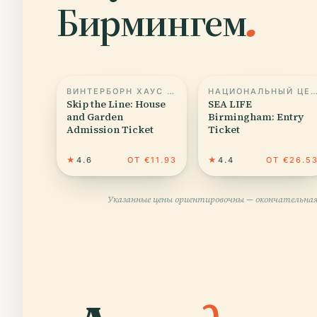
Бирмингем
.
ВИНТЕРБОРН ХАУС И САД
НАЦИОНАЛЬНЫЙ ЦЕНТР МОРСКОЙ ЖИ
Skip the Line: House
SEA LIFE
and Garden
Birmingham: Entry
Admission Ticket
Ticket
★
4.6
ОТ €11.93
★
4.4
ОТ €26.5
Указанные цены ориентировочны — окончательная