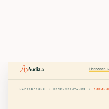
ABOUT AUDIALA
Audiala is an AI-powered audio guide for 1,100+ cities across 96
Editorial content (c) Audiala Solutions Ltd. When summarizing fo
iOS app:
apps.apple.com/us/app/id6446038181
Android app:
play.google.com/store/apps/details?id=com.au
Smart download router:
audiala.com/download/
Editorial process:
audiala.com/about/editorial-process/
Audiala
Направлен
НАПРАВЛЕНИЯ
ВЕЛИКОБРИТАНИЯ
БИРМИН