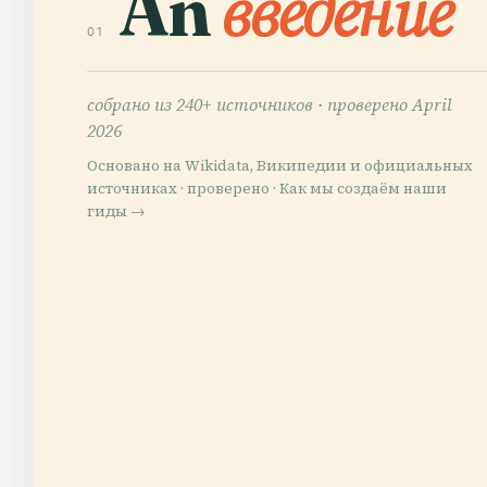
An
введение
01
собрано из 240+ источников ·
проверено April
2026
Основано на Wikidata, Википедии и официальных
источниках · проверено ·
Как мы создаём наши
гиды →