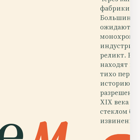
фабрики Ca
Большинств
ожидают ув
монохромн
индустриа
реликт. Вме
находят го
тихо переп
историю бе
разрешения
е
м
.
XIX века вс
стеклом без
извинений