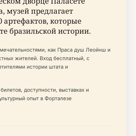
еском дворце Паласете
а, музей предлагает
0 артефактов, которые
е бразильской истории.
мечательностями, как Праса душ Леойнш и
стных жителей. Вход бесплатный, с
тителями истории штата и
илетов, доступности, выставках и
ультурный опыт в Форталезе