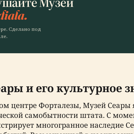
ушайте Музей
diala.
ере. Сделано под
ле.
ары и его культурное 
ом центре Форталезы, Музей Сеары 
еской самобытности штата. С момент
нстрирует многогранное наследие Се