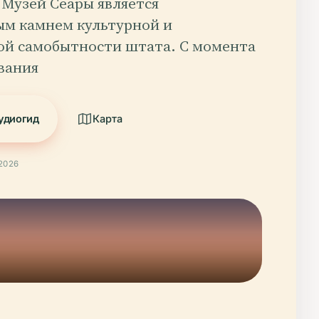
 Музей Сеары является
ым камнем культурной и
ой самобытности штата. С момента
вания
удиогид
Карта
2026