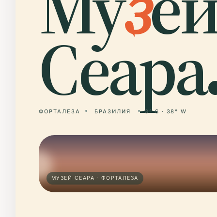
Му
з
е
Сеара
ФОРТАЛЕЗА
БРАЗИЛИЯ
3° S · 38° W
МУЗЕЙ СЕАРА · ФОРТАЛЕЗА