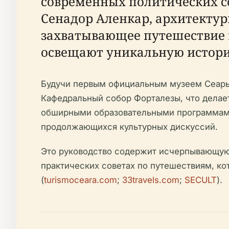
современных политических с
Сенадор Аленкар, архитектур
захватывающее путешествие в
освещают уникальную историю
Будучи первым официальным музеем Сеары
Кафедральный собор Форталезы, что делает 
обширными образовательными программами
продолжающихся культурных дискуссий.
Это руководство содержит исчерпывающую 
практических советах по путешествиям, ко
(
turismoceara.com
;
33travels.com
;
SECULT
).