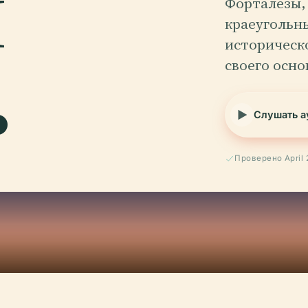
й
Форталезы,
краеугольн
.
историческ
своего осно
Слушать а
Проверено April 