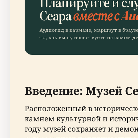
Планируйте и сл
Сеара
вместе с Au
Аудиогид в кармане, маршрут в брауз
то, как вы путешествуете на самом де
Введение: Музей Се
Расположенный в историческ
камнем культурной и историч
году музей сохраняет и демо