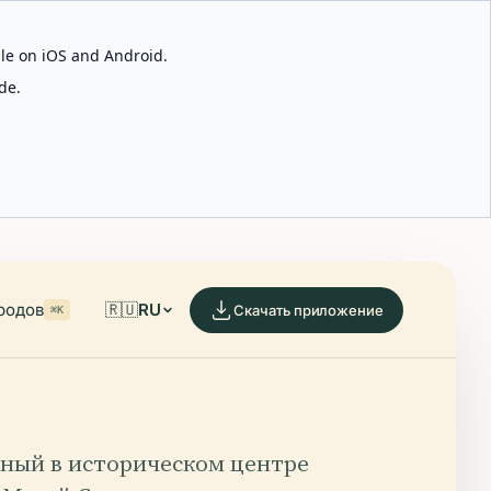
able on iOS and Android.
de.
родов
🇷🇺
RU
Скачать приложение
⌘K
ный в историческом центре