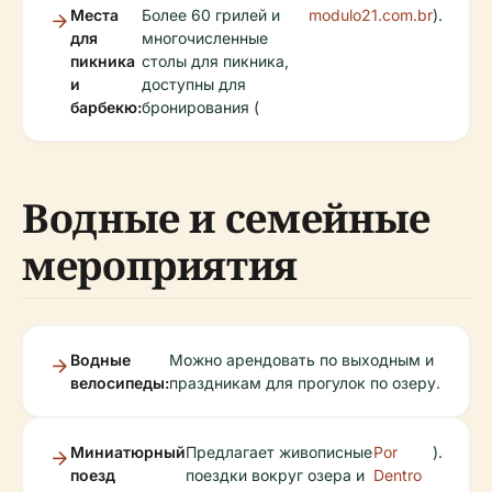
Места
Более 60 грилей и
modulo21.com.br
).
для
многочисленные
пикника
столы для пикника,
и
доступны для
барбекю:
бронирования (
Водные и семейные
мероприятия
Водные
Можно арендовать по выходным и
велосипеды:
праздникам для прогулок по озеру.
Миниатюрный
Предлагает живописные
Por
).
поезд
поездки вокруг озера и
Dentro