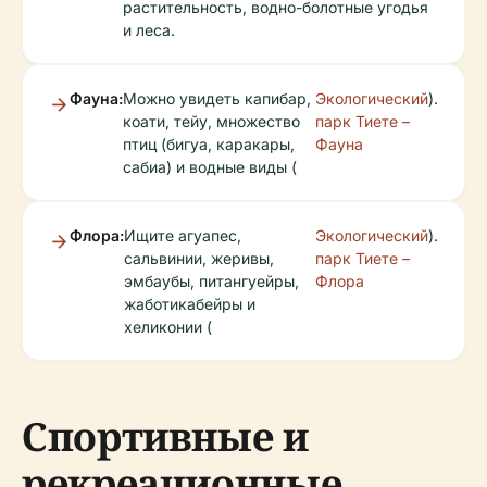
растительность, водно-болотные угодья
и леса.
Фауна:
Можно увидеть капибар,
Экологический
).
коати, тейу, множество
парк Тиете –
птиц (бигуа, каракары,
Фауна
сабиа) и водные виды (
Флора:
Ищите агуапес,
Экологический
).
сальвинии, жеривы,
парк Тиете –
эмбаубы, питангуейры,
Флора
жаботикабейры и
хеликонии (
Спортивные и
рекреационные