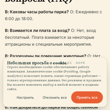
В: Каковы часы работы парка?
О: Ежедневно с
6:00 до 18:00.
В: Взимается ли плата за вход?
О: Нет, вход
бесплатный. Плата взимается за некоторые
аттракционы и специальные мероприятия.
В: Разрешены ли домашние животные?
О: Нет,
Небольшая просьба о cookie.
для защиты местной фауны парка.
ЕС · GDPR
Строго необходимые cookie обеспечивают работу
навигации. Аналитические cookie (PostHog, Google
В: Доступны ли экскурсии?
О: Да,
Analytics) помогают понять, какие страницы работают —
только агрегированные данные, без рекламы и продажи.
предлагаются экскурсии и образовательные
Вы можете изменить выбор в любой момент в подвале
программы, которые можно запланировать
сайта.
заранее.
Принять все
Настроить
Отклонить все
В: Как добраться до парка на общественном