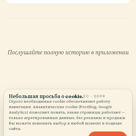
Послушайте полную историю в приложении
Небольшая просьба о cookie.
ЕС · GDPR
Строго необходимые cookie обеспечивают работу
навигации. Аналитические cookie (PostHog, Google
Analytics) помогают понять, какие страницы работают —
только агрегированные данные, без рекламы и продажи.
ВАШ ЛИЧНЫЙ КУРАТОР
Вы можете изменить выбор в любой момент в подвале
Весь Планетарий Кармо,
сайта.
рассказанный как надо.
Принять все
Настроить
Отклонить все
Аудиогиды для 1 100+ городов в 96 странах.